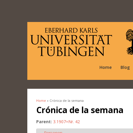
Home
Blog
Home
» Crónica de la semana
You are here
Crónica de la semana
Parent:
3.1907=Nr. 42
Personen
Hide