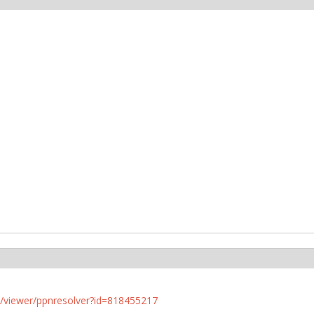
n.de/viewer/ppnresolver?id=818455217