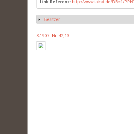
Link Referenz:
http://www.iaicat.de/DB=1/P
Besitzer
Show
3.1907=Nr. 42,13