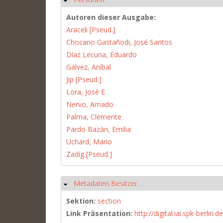
Autoren dieser Ausgabe:
Araceli [Pseud.]
Chocano Gastañodi, José Santos
Díaz Lecuna, Eduardo
Gálvez, Aníbal
Jip [Pseud.]
Lora, José E.
Nervo, Amado
Palma, Clemente
Pardo Bazán, Emilia
Uchard, Mario
Zadig [Pseud.]
Metadaten Besitzer
Hide
Sektion:
section
Link Präsentation:
http://digital.iai.spk-berli