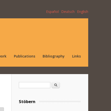
Español
Deutsch
English
work
Publications
Bibliography
Links
Search form
Search
Stöbern