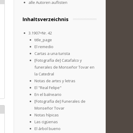
alle Autoren auflisten
Inhaltsverzeichnis
3.1907=Nr. 42
title_page
El remedio
Cartas a una turista
[Fotografía de] Catafalco y
funerales de Monseñor Tovar en
la Catedral
Notas de artes y letras
El "Real Felipe"
En el balneario
[Fotografía de] Funerales de
Monseñor Tovar
Notas hípicas
Las cigüenas
El árbol bueno