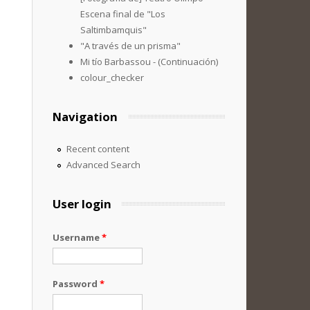
Escena final de "Los
Saltimbamquis"
"A través de un prisma"
Mi tío Barbassou - (Continuación)
colour_checker
Navigation
Recent content
Advanced Search
User login
Username
*
Password
*