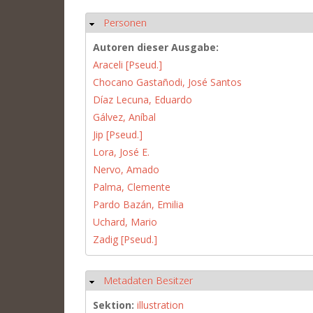
Personen
Hide
Autoren dieser Ausgabe:
Araceli [Pseud.]
Chocano Gastañodi, José Santos
Díaz Lecuna, Eduardo
Gálvez, Aníbal
Jip [Pseud.]
Lora, José E.
Nervo, Amado
Palma, Clemente
Pardo Bazán, Emilia
Uchard, Mario
Zadig [Pseud.]
Metadaten Besitzer
Hide
Sektion:
illustration