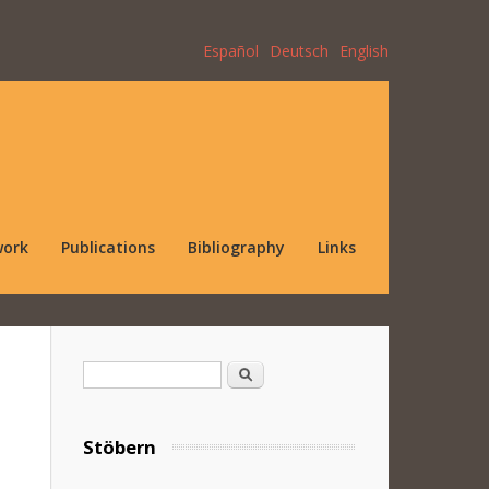
Español
Deutsch
English
work
Publications
Bibliography
Links
Search form
Search
Stöbern