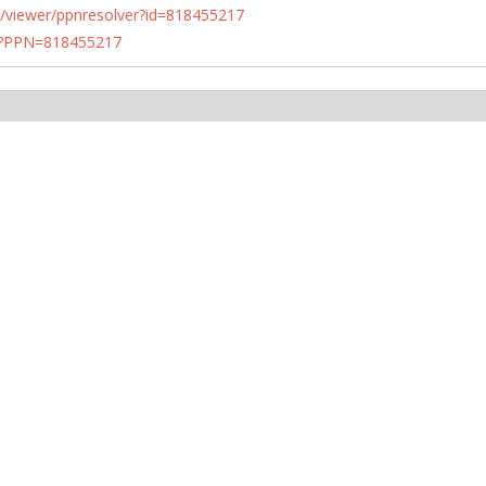
n.de/viewer/ppnresolver?id=818455217
PN?PPN=818455217