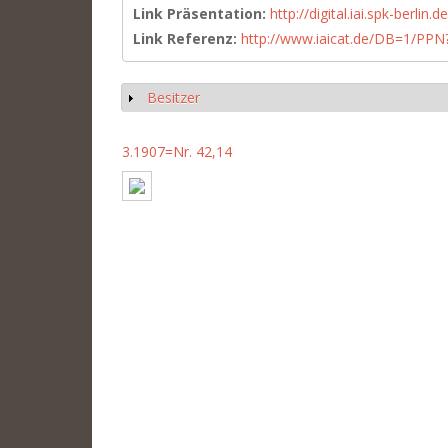
Link Präsentation:
http://digital.iai.spk-berli
Link Referenz:
http://www.iaicat.de/DB=1/P
Besitzer
Show
3.1907=Nr. 42,14