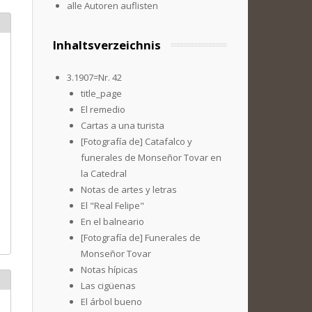
alle Autoren auflisten
Inhaltsverzeichnis
3.1907=Nr. 42
title_page
El remedio
Cartas a una turista
[Fotografía de] Catafalco y
funerales de Monseñor Tovar en
la Catedral
Notas de artes y letras
El "Real Felipe"
En el balneario
[Fotografía de] Funerales de
Monseñor Tovar
Notas hípicas
Las cigüenas
El árbol bueno