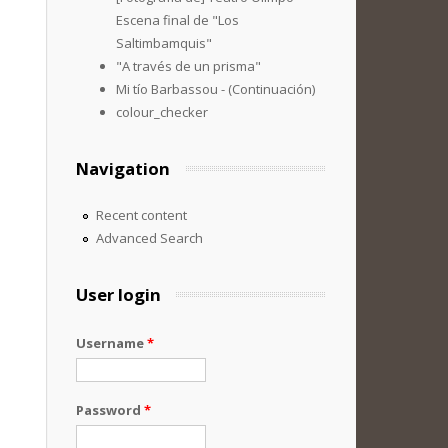
Escena final de "Los
Saltimbamquis"
"A través de un prisma"
Mi tío Barbassou - (Continuación)
colour_checker
Navigation
Recent content
Advanced Search
User login
Username
*
Password
*