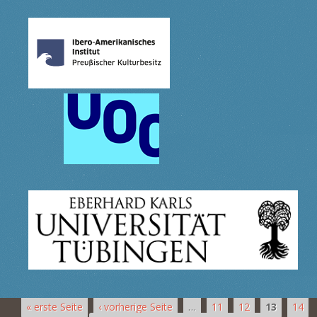
« erste Seite
‹ vorherige Seite
…
11
12
13
14