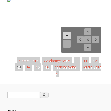
« erste Seite
‹ vorherige Seite
…
11
12
13
14
15
16
nächste Seite ›
letzte Seite
»
Pages
Search form
Search