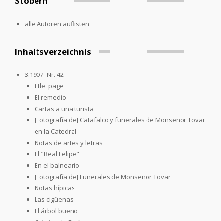
Stöbern
alle Autoren auflisten
Inhaltsverzeichnis
3.1907=Nr. 42
title_page
El remedio
Cartas a una turista
[Fotografía de] Catafalco y funerales de Monseñor Tovar
en la Catedral
Notas de artes y letras
El "Real Felipe"
En el balneario
[Fotografía de] Funerales de Monseñor Tovar
Notas hípicas
Las cigüenas
El árbol bueno