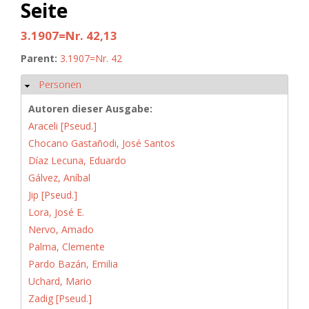
Seite
3.1907=Nr. 42,13
Parent:
3.1907=Nr. 42
Personen
Hide
Autoren dieser Ausgabe:
Araceli [Pseud.]
Chocano Gastañodi, José Santos
Díaz Lecuna, Eduardo
Gálvez, Aníbal
Jip [Pseud.]
Lora, José E.
Nervo, Amado
Palma, Clemente
Pardo Bazán, Emilia
Uchard, Mario
Zadig [Pseud.]