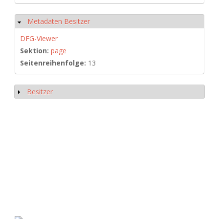
Metadaten Besitzer
Hide
DFG-Viewer
Sektion:
page
Seitenreihenfolge:
13
Besitzer
Show