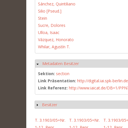
Sánchez, Quintiliano
Silio [Pseud.]
Stein
Sucre, Dolores
Ulloa, Isaac
Vázquez, Honorato
Whilar, Agustín T.
Metadaten Besitzer
Hide
Sektion:
section
Link Präsentation:
http://digital.iai.spk-berli
Link Referenz:
http://www.iaicat.de/DB=1/P
Besitzer
Show
T. 3.1903/05=Nr.
T. 3.1903/05=Nr.
T. 3.1903/05
1-12, Repr.
1-12, Repr.
1-12, Repr.