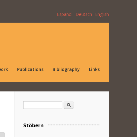
Español
Deutsch
English
work
Publications
Bibliography
Links
Search form
Search
Stöbern