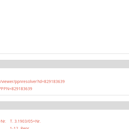
n.de/viewer/ppnresolver?id=829183639
PN?PPN=829183639
=Nr.
T. 3.1903/05=Nr.
1-12, Repr.