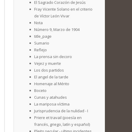
El Sagrado Corazón de Jesús
Fray Vicente Solano en el criterio
de Víctor León Vivar
Nota
Número 9, Marzo de 1904
title_page
Sumario
Reflejo
La prensa sin decoro
Vejez y muerte
Los dos partidos
El angel de la tarde
Homenaje al Mérito
Boceto
Cunas y atahudes
La mariposa víctima
Jurisprudencia de la nulidad - I
Priere et travail (poesía en
francés, griego, latín y español)
Pleito secular - ultimo incidentes