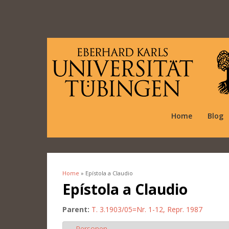
Home
Blog
Home
» Epístola a Claudio
You are here
Epístola a Claudio
Parent:
T. 3.1903/05=Nr. 1-12, Repr. 1987
Personen
Hide