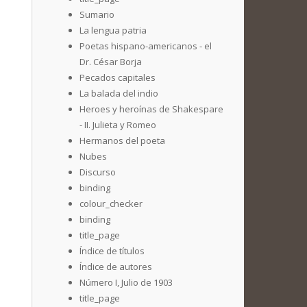
Sumario
La lengua patria
Poetas hispano-americanos - el
Dr. César Borja
Pecados capitales
La balada del indio
Heroes y heroínas de Shakespare
- II. Julieta y Romeo
Hermanos del poeta
Nubes
Discurso
binding
colour_checker
binding
title_page
Índice de títulos
Índice de autores
Número I, Julio de 1903
title_page