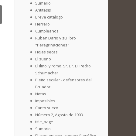
Sumario
Antitesis
Breve catálogo
Herrero
Cumpleaños
Ruben Dario y su libro
"Peregrinaciones"
Hojas secas
El sueño
El ilmo. y rdmo. Sr. Dr. D. Pedro
Schumacher
Pleito secular - defensores del
Ecuador
Notas
Imposibles
Canto sueco
Número 2, Agosto de 1903
title_page
Sumario
El gran enigma - poema filosófico