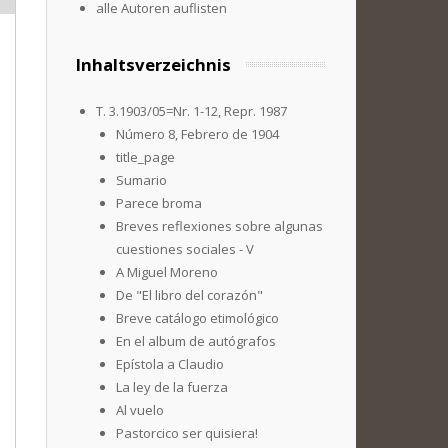
alle Autoren auflisten
Inhaltsverzeichnis
T. 3.1903/05=Nr. 1-12, Repr. 1987
Número 8, Febrero de 1904
title_page
Sumario
Parece broma
Breves reflexiones sobre algunas
cuestiones sociales - V
A Miguel Moreno
De "El libro del corazón"
Breve catálogo etimológico
En el album de autógrafos
Epístola a Claudio
La ley de la fuerza
Al vuelo
Pastorcico ser quisiera!