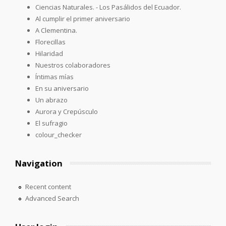
Ciencias Naturales. - Los Pasálidos del Ecuador.
Al cumplir el primer aniversario
A Clementina.
Florecillas
Hilaridad
Nuestros colaboradores
Íntimas mías
En su aniversario
Un abrazo
Aurora y Crepúsculo
El sufragio
colour_checker
Navigation
Recent content
Advanced Search