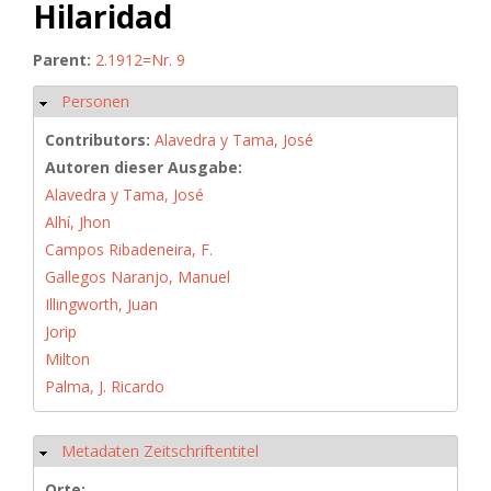
Hilaridad
Parent:
2.1912=Nr. 9
Personen
Hide
Contributors:
Alavedra y Tama, José
Autoren dieser Ausgabe:
Alavedra y Tama, José
Alhí, Jhon
Campos Ribadeneira, F.
Gallegos Naranjo, Manuel
Illingworth, Juan
Jorip
Milton
Palma, J. Ricardo
Metadaten Zeitschriftentitel
Hide
Orte: