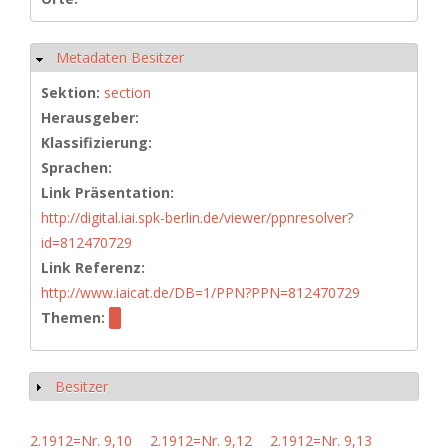
Metadaten Besitzer
Hide
Sektion:
section
Herausgeber:
Klassifizierung:
Sprachen:
Link Präsentation:
http://digital.iai.spk-berlin.de/viewer/ppnresolver?
id=812470729
Link Referenz:
http://www.iaicat.de/DB=1/PPN?PPN=812470729
Themen:
Besitzer
Show
2.1912=Nr. 9,10
2.1912=Nr. 9,12
2.1912=Nr. 9,13