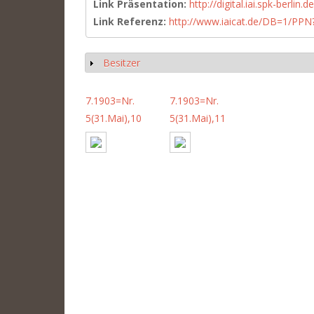
Link Präsentation:
http://digital.iai.spk-berli
Link Referenz:
http://www.iaicat.de/DB=1/P
Besitzer
Show
7.1903=Nr.
7.1903=Nr.
5(31.Mai),10
5(31.Mai),11