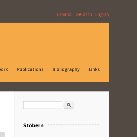
Español
Deutsch
English
work
Publications
Bibliography
Links
Search form
Search
Stöbern