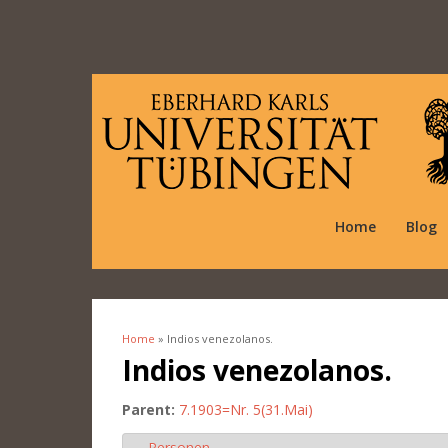
Home
Blog
Home
» Indios venezolanos.
You are here
Indios venezolanos.
Parent:
7.1903=Nr. 5(31.Mai)
Personen
Hide