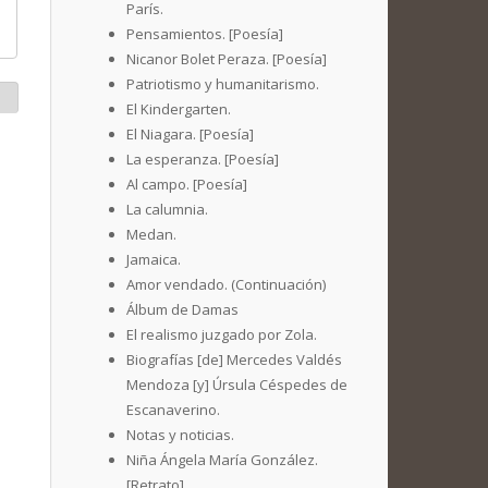
París.
Pensamientos. [Poesía]
Nicanor Bolet Peraza. [Poesía]
Patriotismo y humanitarismo.
El Kindergarten.
El Niagara. [Poesía]
La esperanza. [Poesía]
Al campo. [Poesía]
La calumnia.
Medan.
Jamaica.
Amor vendado. (Continuación)
Álbum de Damas
El realismo juzgado por Zola.
Biografías [de] Mercedes Valdés
Mendoza [y] Úrsula Céspedes de
Escanaverino.
Notas y noticias.
Niña Ángela María González.
[Retrato]