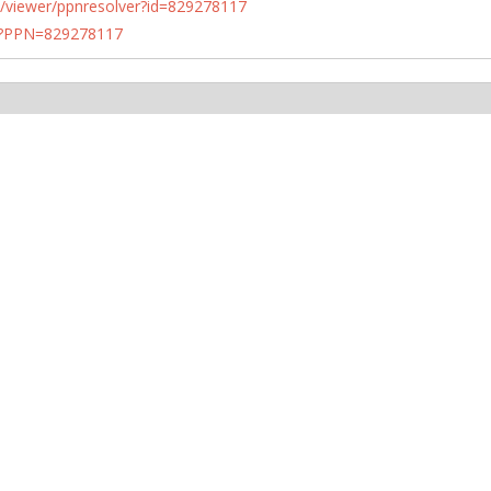
n.de/viewer/ppnresolver?id=829278117
PN?PPN=829278117