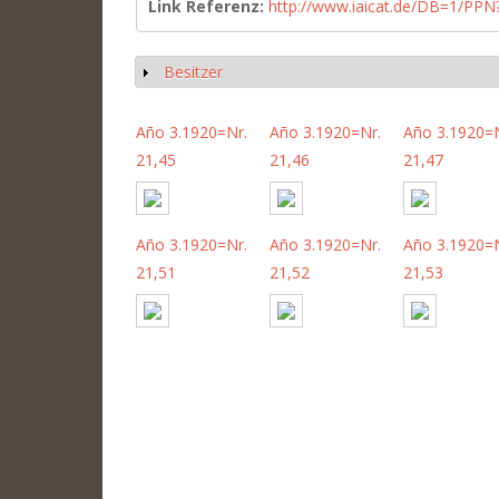
Link Referenz:
http://www.iaicat.de/DB=1/P
Besitzer
Show
Año 3.1920=Nr.
Año 3.1920=Nr.
Año 3.1920=N
21,45
21,46
21,47
Año 3.1920=Nr.
Año 3.1920=Nr.
Año 3.1920=N
21,51
21,52
21,53