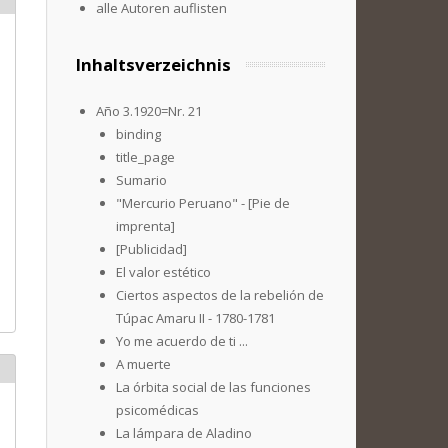
alle Autoren auflisten
Inhaltsverzeichnis
Año 3.1920=Nr. 21
binding
title_page
Sumario
"Mercurio Peruano" - [Pie de
imprenta]
[Publicidad]
El valor estético
Ciertos aspectos de la rebelión de
Túpac Amaru II - 1780-1781
Yo me acuerdo de ti ...
A muerte
La órbita social de las funciones
psicomédicas
La lámpara de Aladino