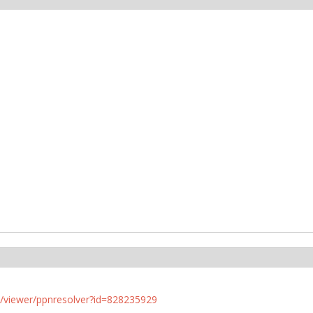
n.de/viewer/ppnresolver?id=828235929