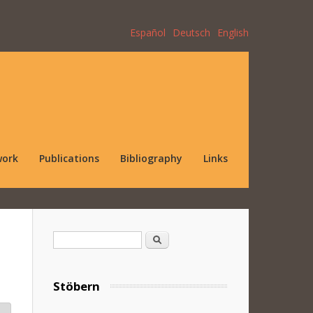
Español
Deutsch
English
work
Publications
Bibliography
Links
Search form
Search
Stöbern