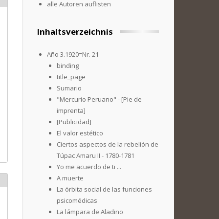
alle Autoren auflisten
Inhaltsverzeichnis
Año 3.1920=Nr. 21
binding
title_page
Sumario
"Mercurio Peruano" - [Pie de
imprenta]
[Publicidad]
El valor estético
Ciertos aspectos de la rebelión de
Túpac Amaru II - 1780-1781
Yo me acuerdo de ti ...
A muerte
La órbita social de las funciones
psicomédicas
La lámpara de Aladino