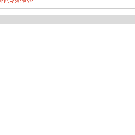
PN?PPN=828235929