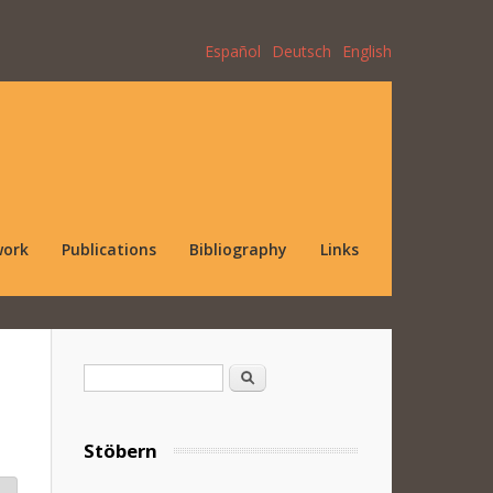
Español
Deutsch
English
work
Publications
Bibliography
Links
Search form
Search
Stöbern