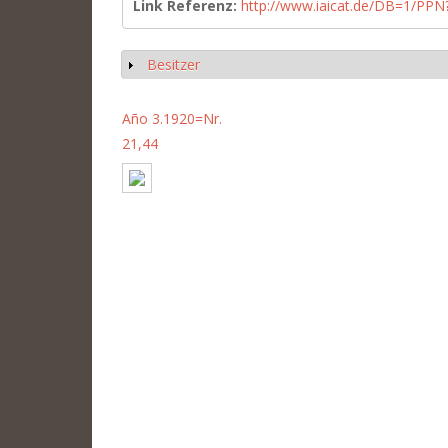
Link Referenz:
http://www.iaicat.de/DB=1/P
Besitzer
Show
Año 3.1920=Nr.
21,44