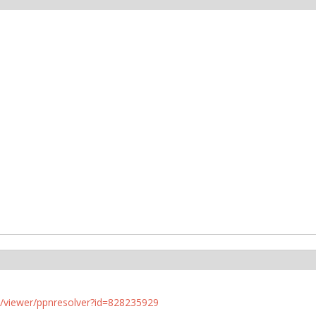
n.de/viewer/ppnresolver?id=828235929