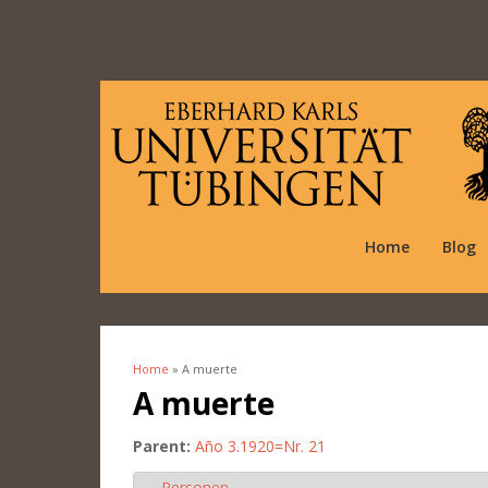
Home
Blog
Home
» A muerte
You are here
A muerte
Parent:
Año 3.1920=Nr. 21
Personen
Hide