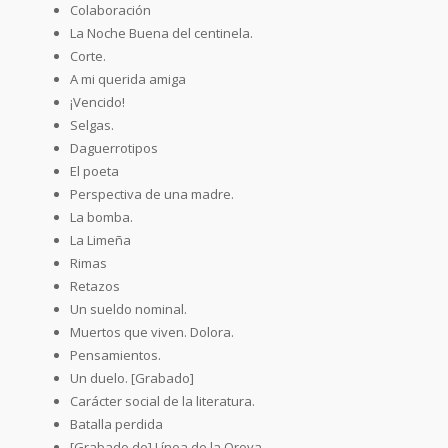
Colaboración
La Noche Buena del centinela.
Corte.
A mi querida amiga
¡Vencido!
Selgas.
Daguerrotipos
El poeta
Perspectiva de una madre.
La bomba.
La Limeña
Rimas
Retazos
Un sueldo nominal.
Muertos que viven. Dolora.
Pensamientos.
Un duelo. [Grabado]
Carácter social de la literatura.
Batalla perdida
[Grabado de] Línea de la Oroya.