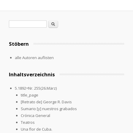
Search form
Search
Stöbern
alle Autoren auflisten
Inhaltsverzeichnis
5.1892=Nr. 255(26.März)
title_page
[Retrato de] George R. Davis
Sumario [y] nuestros grabados
Crónica General
Teatros
Una flor de Cuba.