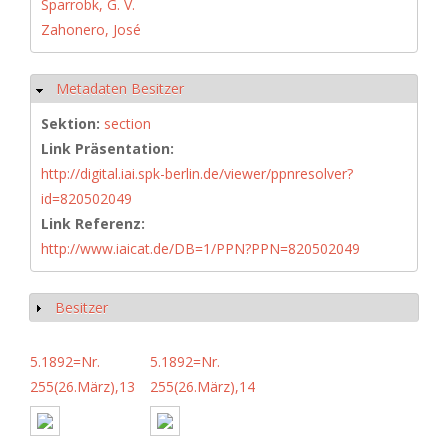
Sparrobk, G. V.
Zahonero, José
Metadaten Besitzer
Hide
Sektion:
section
Link Präsentation:
http://digital.iai.spk-berlin.de/viewer/ppnresolver?
id=820502049
Link Referenz:
http://www.iaicat.de/DB=1/PPN?PPN=820502049
Besitzer
Show
5.1892=Nr.
5.1892=Nr.
255(26.März),13
255(26.März),14