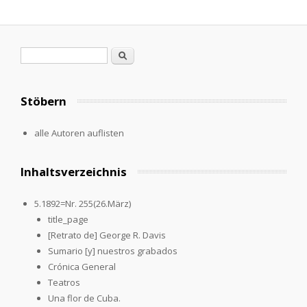
Search form
Search
Stöbern
alle Autoren auflisten
Inhaltsverzeichnis
5.1892=Nr. 255(26.März)
title_page
[Retrato de] George R. Davis
Sumario [y] nuestros grabados
Crónica General
Teatros
Una flor de Cuba.