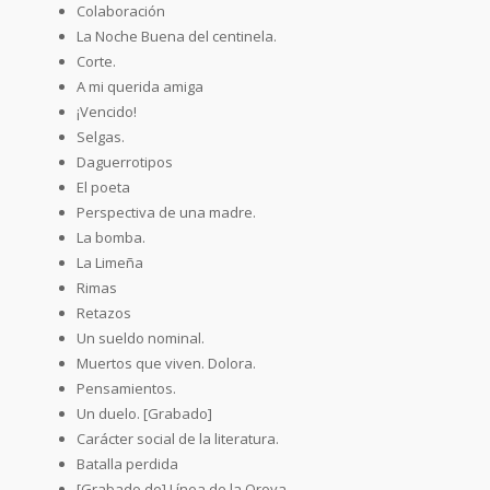
Colaboración
La Noche Buena del centinela.
Corte.
A mi querida amiga
¡Vencido!
Selgas.
Daguerrotipos
El poeta
Perspectiva de una madre.
La bomba.
La Limeña
Rimas
Retazos
Un sueldo nominal.
Muertos que viven. Dolora.
Pensamientos.
Un duelo. [Grabado]
Carácter social de la literatura.
Batalla perdida
[Grabado de] Línea de la Oroya.