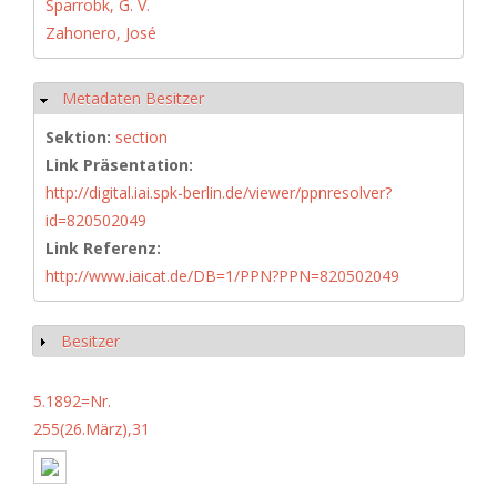
Sparrobk, G. V.
Zahonero, José
Metadaten Besitzer
Hide
Sektion:
section
Link Präsentation:
http://digital.iai.spk-berlin.de/viewer/ppnresolver?
id=820502049
Link Referenz:
http://www.iaicat.de/DB=1/PPN?PPN=820502049
Besitzer
Show
5.1892=Nr.
255(26.März),31