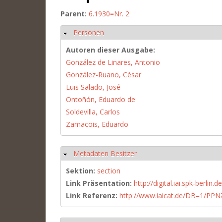
Parent:
6.1930=Nr. 2
Personen
Hide
Autoren dieser Ausgabe:
González de Linares, Antonio
González-Ruano, César
Luis Salado, José
Ontoñón, Eduardo de
Soldevilla, Carlos
Zamacois, Eduardo
Metadaten Besitzer
Hide
Sektion:
section
Link Präsentation:
http://digital.iai.spk-berli
Link Referenz:
http://www.iaicat.de/DB=1/P