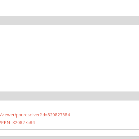
n.de/viewer/ppnresolver?id=820827584
PN?PPN=820827584