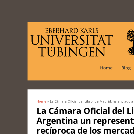
Home
Blog
Home
» La Cámara Oficial del Libro, de Madrid, ha enviado 
You are here
La Cámara Oficial del L
Argentina un represent
recíproca de los merca