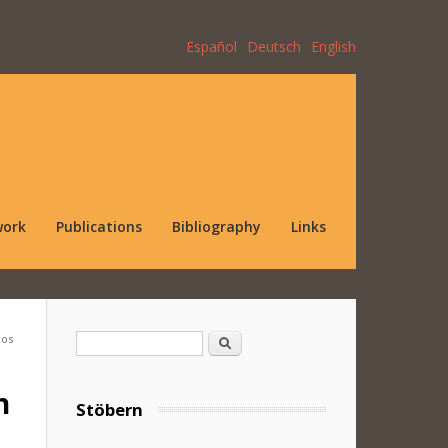
Español
Deutsch
English
work
Publications
Bibliography
Links
dos
Search form
Search
n
Stöbern