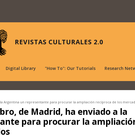
REVISTAS CULTURALES 2.0
Digital Library
"How To": Our Tutorials
Research Net
a la Argentina un representante para procurar la ampliación recíproca de los merca
ibro, de Madrid, ha enviado a la
ante para procurar la ampliació
dos