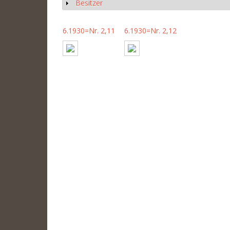
Besitzer
Show
6.1930=Nr. 2,11
6.1930=Nr. 2,12