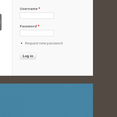
Username
*
Password
*
Request new password