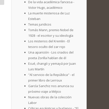
De la vida académica fancesa -
Victor Hugo, académico
La muerte misteriosa de Luz
Esteban
Temas juridicos
Tomás Mann, premio Nobel de
1928 - el escritor y su ideología
Los misterios del Kremlin - El
tesoro oculto del zar rojo
Una aparición - Los criados del
poeta Zorilla hablan de él
Ecué, changó y yemayá por Juan
Luis Martín
"Al servicio de la República" - el
primer libro de Lerroux
García Sanchiz nos anuncia su
próximo viaje a Méjico
Nuevas obras de la colección
Labor
Críticas escépticas y burlanos - "El