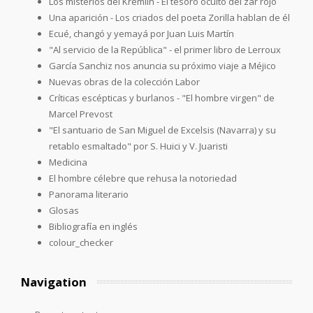
Los misterios del Kremlin - El tesoro oculto del zar rojo
Una aparición - Los criados del poeta Zorilla hablan de él
Ecué, changó y yemayá por Juan Luis Martín
"Al servicio de la República" - el primer libro de Lerroux
García Sanchiz nos anuncia su próximo viaje a Méjico
Nuevas obras de la colección Labor
Críticas escépticas y burlanos - "El hombre virgen" de
Marcel Prevost
"El santuario de San Miguel de Excelsis (Navarra) y su
retablo esmaltado" por S. Huici y V. Juaristi
Medicina
El hombre célebre que rehusa la notoriedad
Panorama literario
Glosas
Bibliografía en inglés
colour_checker
Navigation