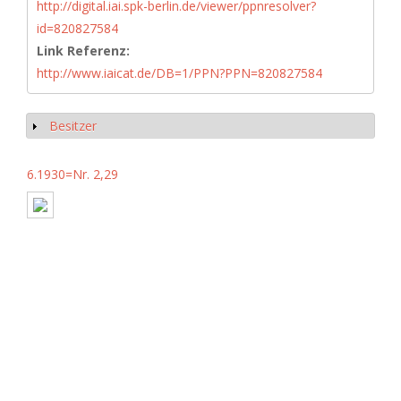
http://digital.iai.spk-berlin.de/viewer/ppnresolver?
id=820827584
Link Referenz:
http://www.iaicat.de/DB=1/PPN?PPN=820827584
Besitzer
Show
6.1930=Nr. 2,29