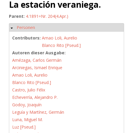
La estación veraniega.
Parent:
4.1891=Nr. 204(4.Apr.)
Personen
Hide
Contributors:
Arnao Loli, Aurelio
Blanco Rito [Pseud.]
Autoren dieser Ausgabe:
Amézaga, Carlos Germán
Arciniegas, Ismael Enrique
Arnao Loli, Aurelio
Blanco Rito [Pseud.]
Castro, Julio Félix
Echeverría, Alejandro P.
Godoy, Joaquín
Leguía y Martínez, Germán
Luna, Miguel M.
Luz [Pseud.]