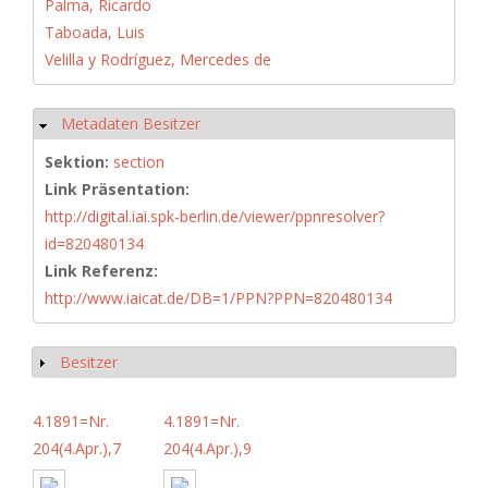
Palma, Ricardo
Taboada, Luis
Velilla y Rodríguez, Mercedes de
Metadaten Besitzer
Hide
Sektion:
section
Link Präsentation:
http://digital.iai.spk-berlin.de/viewer/ppnresolver?
id=820480134
Link Referenz:
http://www.iaicat.de/DB=1/PPN?PPN=820480134
Besitzer
Show
4.1891=Nr.
4.1891=Nr.
204(4.Apr.),7
204(4.Apr.),9