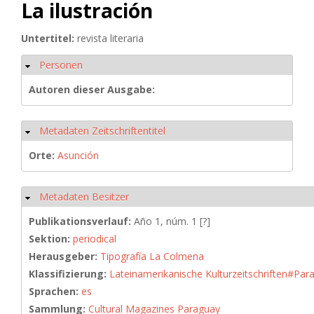
La ilustración
Untertitel:
revista literaria
Personen
Hide
Autoren dieser Ausgabe:
Metadaten Zeitschriftentitel
Hide
Orte:
Asunción
Metadaten Besitzer
Hide
Publikationsverlauf:
Año 1, núm. 1 [?]
Sektion:
periodical
Herausgeber:
Tipografía La Colmena
Klassifizierung:
Lateinamerikanische Kulturzeitschriften#Par
Sprachen:
es
Sammlung:
Cultural Magazines Paraguay