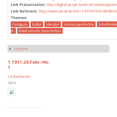
Link Präsentation:
http://digital.iai.spk-berlin.de/viewer/pp
Link Referenz:
http://www.iaicat.de/DB=1/PPN?PPN=884833
Themen:
Paraguay
Kultur
Literatur
Literaturgeschichte
Schriftstell
Jh.
Elektronische Zeitschriften
Besitzer
Show
1.1911,20.Febr.=Nr.
1
La ilustración
1911