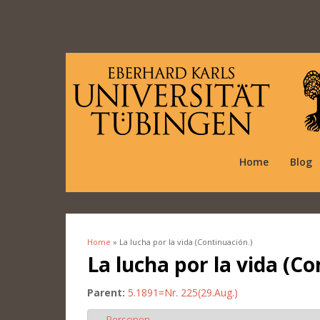
Home
Blog
Home
» La lucha por la vida (Continuación.)
You are here
La lucha por la vida (Co
Parent:
5.1891=Nr. 225(29.Aug.)
Personen
Hide