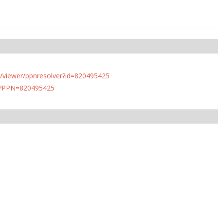
n.de/viewer/ppnresolver?id=820495425
PN?PPN=820495425