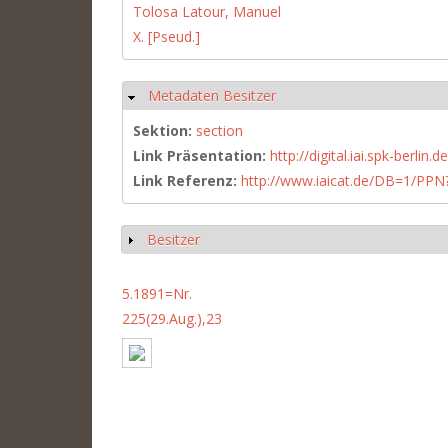
Tolosa Latour, Manuel
X. [Pseud.]
Metadaten Besitzer
Hide
Sektion:
section
Link Präsentation:
http://digital.iai.spk-berli
Link Referenz:
http://www.iaicat.de/DB=1/P
Besitzer
Show
5.1891=Nr.
225(29.Aug.),23