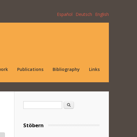
Español
Deutsch
English
work
Publications
Bibliography
Links
Search form
Search
Stöbern