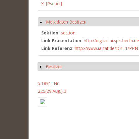
X. [Pseud.]
Metadaten Besitzer
Hide
Sektion:
section
Link Präsentation:
http://digital.iai.spk-berli
Link Referenz:
http://www.iaicat.de/DB=1/P
Besitzer
Show
5.1891=Nr.
225(29.Aug.),3