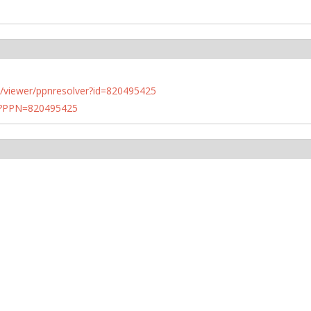
n.de/viewer/ppnresolver?id=820495425
PN?PPN=820495425