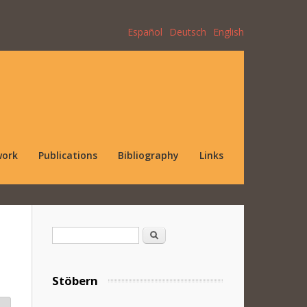
Español
Deutsch
English
work
Publications
Bibliography
Links
Search form
Search
Stöbern