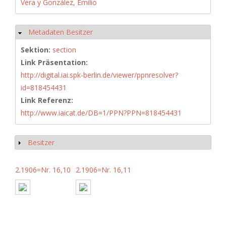
Vera y González, Emilio
Metadaten Besitzer
Hide
Sektion:
section
Link Präsentation:
http://digital.iai.spk-berlin.de/viewer/ppnresolver?
id=818454431
Link Referenz:
http://www.iaicat.de/DB=1/PPN?PPN=818454431
Besitzer
Show
2.1906=Nr. 16,10
2.1906=Nr. 16,11