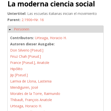
La moderna ciencia social
Untertitel:
Las escuelas italianas inician el movimiento
Parent:
2.1906=Nr. 16
Personen
Hide
Contributors:
Urteaga, Horacio H.
Autoren dieser Ausgabe:
Don Silverio [Pseud.]
Firuz Chah [Pseud.]
France [Pseud.], Anatole
Hipólito
Jip [Pseud.]
Larriva de Llona, Lastenia
Mendiguren, José
Morales de la Torre, Raimundo
Thibault, François Anatole
Urteaga, Horacio H.