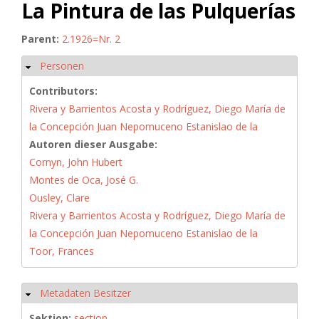
La Pintura de las Pulquerías
Parent:
2.1926=Nr. 2
Personen
Hide
Contributors:
Rivera y Barrientos Acosta y Rodríguez, Diego María de
la Concepción Juan Nepomuceno Estanislao de la
Autoren dieser Ausgabe:
Cornyn, John Hubert
Montes de Oca, José G.
Ousley, Clare
Rivera y Barrientos Acosta y Rodríguez, Diego María de
la Concepción Juan Nepomuceno Estanislao de la
Toor, Frances
Metadaten Besitzer
Hide
Sektion:
section