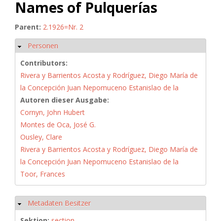
Names of Pulquerías
Parent:
2.1926=Nr. 2
Personen
Hide
Contributors:
Rivera y Barrientos Acosta y Rodríguez, Diego María de
la Concepción Juan Nepomuceno Estanislao de la
Autoren dieser Ausgabe:
Cornyn, John Hubert
Montes de Oca, José G.
Ousley, Clare
Rivera y Barrientos Acosta y Rodríguez, Diego María de
la Concepción Juan Nepomuceno Estanislao de la
Toor, Frances
Metadaten Besitzer
Hide
Sektion:
section