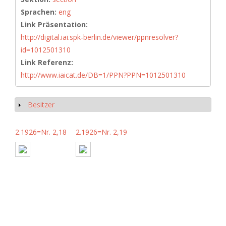
Sprachen:
eng
Link Präsentation:
http://digital.iai.spk-berlin.de/viewer/ppnresolver?
id=1012501310
Link Referenz:
http://www.iaicat.de/DB=1/PPN?PPN=1012501310
Besitzer
Show
2.1926=Nr. 2,18
2.1926=Nr. 2,19