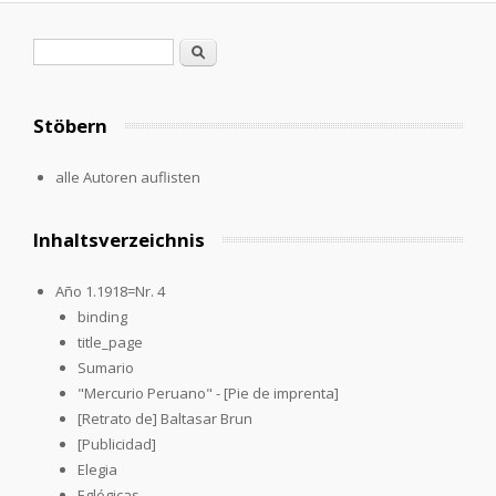
Search form
Search
Stöbern
alle Autoren auflisten
Inhaltsverzeichnis
Año 1.1918=Nr. 4
binding
title_page
Sumario
"Mercurio Peruano" - [Pie de imprenta]
[Retrato de] Baltasar Brun
[Publicidad]
Elegia
Eglógicas