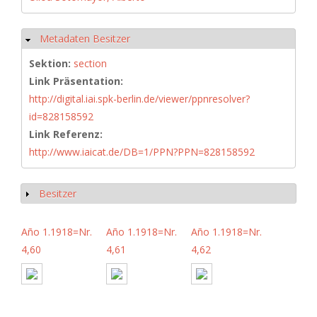
Metadaten Besitzer
Hide
Sektion:
section
Link Präsentation:
http://digital.iai.spk-berlin.de/viewer/ppnresolver?
id=828158592
Link Referenz:
http://www.iaicat.de/DB=1/PPN?PPN=828158592
Besitzer
Show
Año 1.1918=Nr.
Año 1.1918=Nr.
Año 1.1918=Nr.
4,60
4,61
4,62