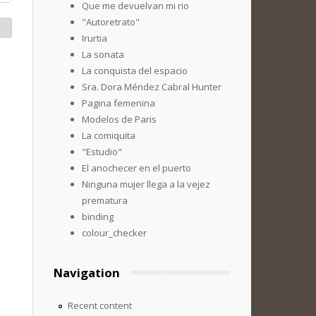
Que me devuelvan mi rio
"Autoretrato"
Irurtia
La sonata
La conquista del espacio
Sra. Dora Méndez Cabral Hunter
Pagina femenina
Modelos de Paris
La comiquita
"Estudio"
El anochecer en el puerto
Ninguna mujer llega a la vejez
prematura
binding
colour_checker
Navigation
Recent content