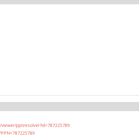
n.de/viewer/ppnresolver?id=787225789
PN?PPN=787225789