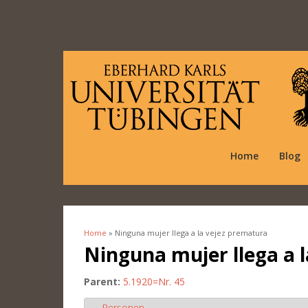
Home
Blog
Home
» Ninguna mujer llega a la vejez prematura
You are here
Ninguna mujer llega a 
Parent:
5.1920=Nr. 45
Personen
Hide