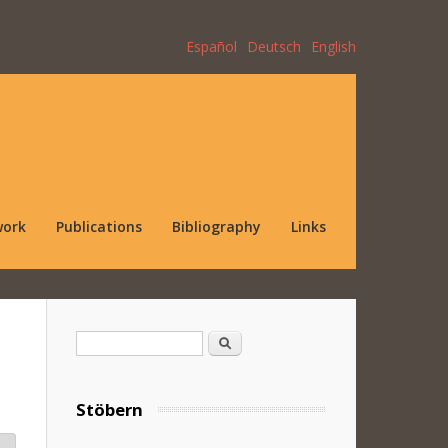
Español
Deutsch
English
work
Publications
Bibliography
Links
Search form
Search
Stöbern