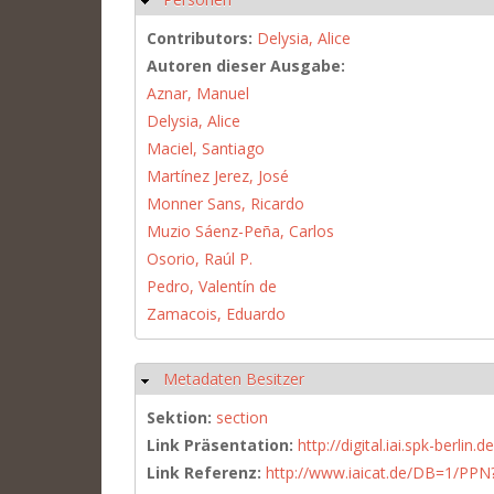
Contributors:
Delysia, Alice
Autoren dieser Ausgabe:
Aznar, Manuel
Delysia, Alice
Maciel, Santiago
Martínez Jerez, José
Monner Sans, Ricardo
Muzio Sáenz-Peña, Carlos
Osorio, Raúl P.
Pedro, Valentín de
Zamacois, Eduardo
Metadaten Besitzer
Hide
Sektion:
section
Link Präsentation:
http://digital.iai.spk-berli
Link Referenz:
http://www.iaicat.de/DB=1/P