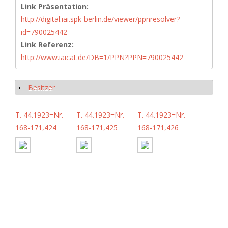
Link Präsentation:
http://digital.iai.spk-berlin.de/viewer/ppnresolver?
id=790025442
Link Referenz:
http://www.iaicat.de/DB=1/PPN?PPN=790025442
Besitzer
Show
T. 44.1923=Nr.
T. 44.1923=Nr.
T. 44.1923=Nr.
168-171,424
168-171,425
168-171,426