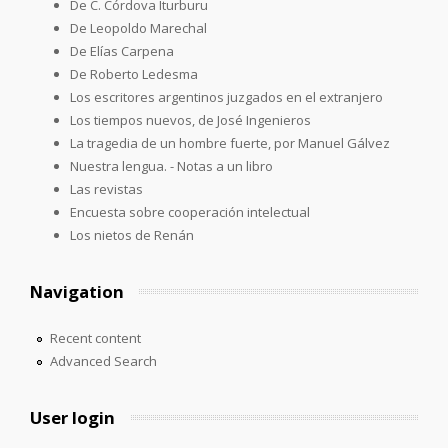
De C. Córdova Iturburu
De Leopoldo Marechal
De Elías Carpena
De Roberto Ledesma
Los escritores argentinos juzgados en el extranjero
Los tiempos nuevos, de José Ingenieros
La tragedia de un hombre fuerte, por Manuel Gálvez
Nuestra lengua. - Notas a un libro
Las revistas
Encuesta sobre cooperación intelectual
Los nietos de Renán
Navigation
Recent content
Advanced Search
User login