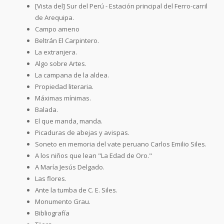
[Vista del] Sur del Perú - Estación principal del Ferro-carril
de Arequipa.
Campo ameno
Beltrán El Carpintero.
La extranjera.
Algo sobre Artes.
La campana de la aldea.
Propiedad literaria.
Máximas mínimas.
Balada.
El que manda, manda.
Picaduras de abejas y avispas.
Soneto en memoria del vate peruano Carlos Emilio Siles.
A los niños que lean "La Edad de Oro."
A María Jesús Delgado.
Las flores.
Ante la tumba de C. E. Siles.
Monumento Grau.
Bibliografía