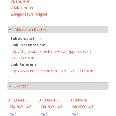
Valera, Juan
Villalva, Arturo
Zúñiga Freyre, Miguel
Metadaten Besitzer
Hide
Sektion:
contents
Link Präsentation:
http://digital.iai.spk-berlin.de/viewer/ppnresolver?
id=819021636
Link Referenz:
http://www.iaicat.de/DB=1/PPN?PPN=819021636
Besitzer
Show
3.1889=Nr.
3.1889=Nr.
3.1889=Nr.
128(19.Okt.),2
128(19.Okt.),3
128(19.Okt.),34