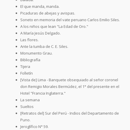
El que manda, manda.
Picaduras de abejas y avispas.
Soneto en memoria del vate peruano Carlos Emilio Siles.
A los niños que lean "La Edad de Oro."
A María Jesús Delgado.
Las flores.
Ante la tumba de C. E. Siles.
Monumento Grau.
Bibliografía
Tijera
Folletín
[Vista de] Lima - Banquete obsequiado al señor coronel
don Remigio Morales Bermúdez, el 1° del presente en el
Hotel "Francia Inglaterra."
La semana
Sueltos
[Retratos del] Sur del Perú - Indios del Departamento de
Puno.
Jeroglífico N° 59.