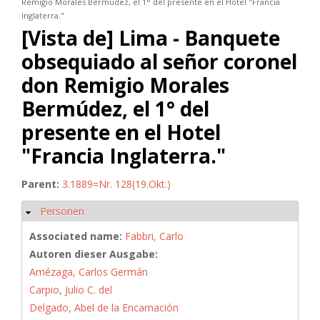
Remigio Morales Bermúdez, el 1° del presente en el Hotel "Francia
Inglaterra."
[Vista de] Lima - Banquete
obsequiado al señor coronel
don Remigio Morales
Bermúdez, el 1° del
presente en el Hotel
"Francia Inglaterra."
Parent:
3.1889=Nr. 128(19.Okt.)
Personen
Hide
Associated name:
Fabbri, Carlo
Autoren dieser Ausgabe:
Amézaga, Carlos Germán
Carpio, Julio C. del
Delgado, Abel de la Encarnación