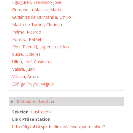
Eguiguren, Francisco José
Grimanesa Masías, María
Gutiérrez de Quintanilla, Emilio
Matto de Turner, Clorinda
Palma, Ricardo
Pombo, Rafael
Ríos [Pseud.], Lupercio de los
Sucre, Dolores
Ulloa, José Casimiro
Valera, Juan
Villalva, Arturo
Zúñiga Freyre, Miguel
Metadaten Besitzer
Hide
Sektion:
illustration
Link Präsentation:
http://digital.iai.spk-berlin.de/viewer/ppnresolver?