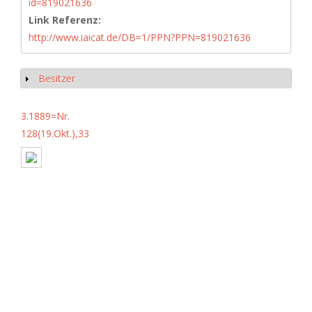
id=819021636
Link Referenz:
http://www.iaicat.de/DB=1/PPN?PPN=819021636
Besitzer
Show
3.1889=Nr.
128(19.Okt.),33