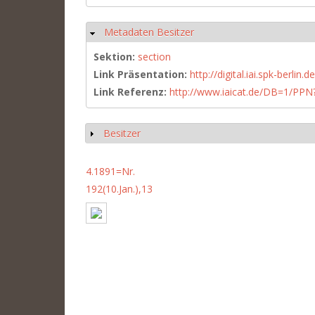
Metadaten Besitzer
Hide
Sektion:
section
Link Präsentation:
http://digital.iai.spk-berli
Link Referenz:
http://www.iaicat.de/DB=1/P
Besitzer
Show
4.1891=Nr.
192(10.Jan.),13