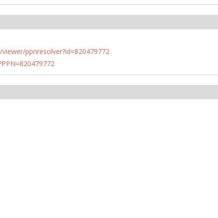
n.de/viewer/ppnresolver?id=820479772
PN?PPN=820479772