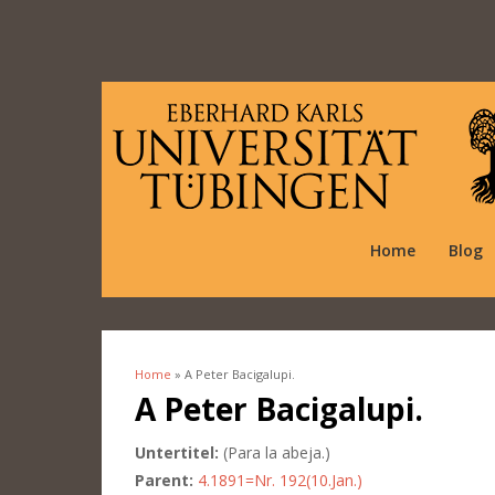
Home
Blog
Home
» A Peter Bacigalupi.
You are here
A Peter Bacigalupi.
Untertitel:
(Para la abeja.)
Parent:
4.1891=Nr. 192(10.Jan.)