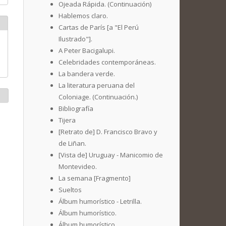
Ojeada Rápida. (Continuación)
Hablemos claro.
Cartas de París [a "El Perú
Ilustrado"].
A Peter Bacigalupi.
Celebridades contemporáneas.
La bandera verde.
La literatura peruana del
Coloniage. (Continuación.)
Bibliografía
Tijera
[Retrato de] D. Francisco Bravo y
de Liñan.
[Vista de] Uruguay - Manicomio de
Montevideo.
La semana [Fragmento]
Sueltos
Álbum humorístico - Letrilla.
Álbum humorístico.
Álbum humorístico.