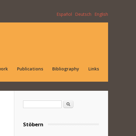
Español
Deutsch
English
work
Publications
Bibliography
Links
Search form
Search
Stöbern