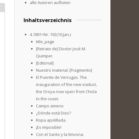
alle Autoren auflisten
Inhaltsverzeichnis
4.1891=Nr. 192(10.Jan.)
title_page
[Retrato de] Doctor José M.
Quimper.
[Editorial]
Nuestro material. [Fragmento]
El Puente de Verrugas. The
inauguration of the new viaduct,
the Oroya now open from Chicla
to the coast.
Campo ameno
¿Dónde está Dios?
Ropa apolillada.
¡Es imposible!
Con el Santo y la limosna.