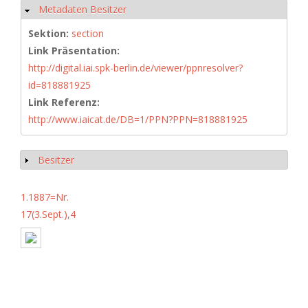
Metadaten Besitzer
Hide
Sektion:
section
Link Präsentation:
http://digital.iai.spk-berlin.de/viewer/ppnresolver?
id=818881925
Link Referenz:
http://www.iaicat.de/DB=1/PPN?PPN=818881925
Besitzer
Show
1.1887=Nr.
17(3.Sept.),4