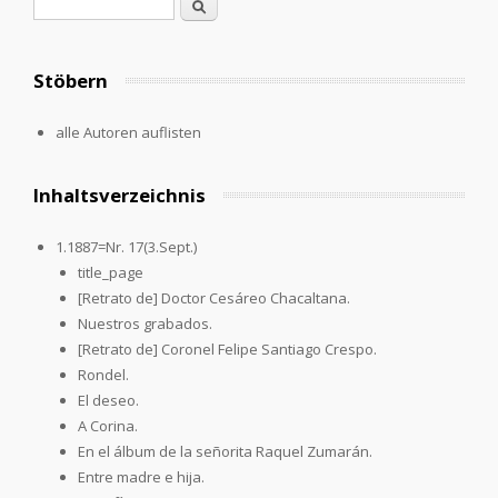
Search form
Search
Stöbern
alle Autoren auflisten
Inhaltsverzeichnis
1.1887=Nr. 17(3.Sept.)
title_page
[Retrato de] Doctor Cesáreo Chacaltana.
Nuestros grabados.
[Retrato de] Coronel Felipe Santiago Crespo.
Rondel.
El deseo.
A Corina.
En el álbum de la señorita Raquel Zumarán.
Entre madre e hija.