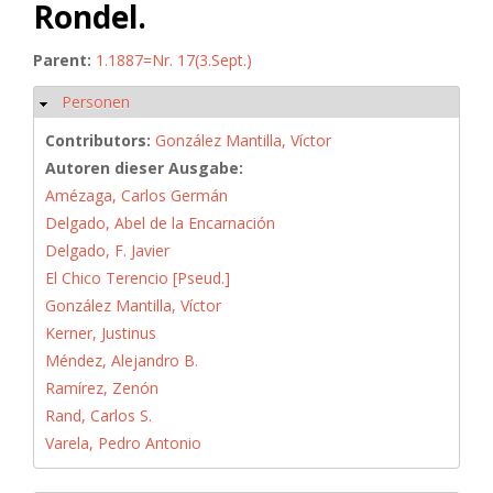
Rondel.
Parent:
1.1887=Nr. 17(3.Sept.)
Personen
Hide
Contributors:
González Mantilla, Víctor
Autoren dieser Ausgabe:
Amézaga, Carlos Germán
Delgado, Abel de la Encarnación
Delgado, F. Javier
El Chico Terencio [Pseud.]
González Mantilla, Víctor
Kerner, Justinus
Méndez, Alejandro B.
Ramírez, Zenón
Rand, Carlos S.
Varela, Pedro Antonio