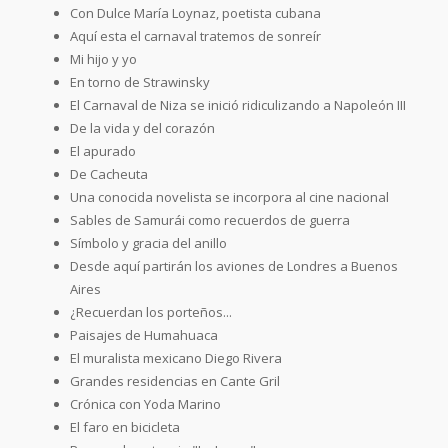
Con Dulce María Loynaz, poetista cubana
Aquí esta el carnaval tratemos de sonreír
Mi hijo y yo
En torno de Strawinsky
El Carnaval de Niza se inició ridiculizando a Napoleón III
De la vida y del corazón
El apurado
De Cacheuta
Una conocida novelista se incorpora al cine nacional
Sables de Samurái como recuerdos de guerra
Símbolo y gracia del anillo
Desde aquí partirán los aviones de Londres a Buenos
Aires
¿Recuerdan los porteños...
Paisajes de Humahuaca
El muralista mexicano Diego Rivera
Grandes residencias en Cante Gril
Crónica con Yoda Marino
El faro en bicicleta