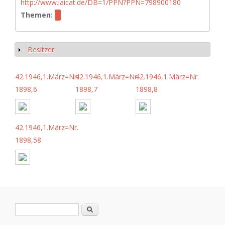
http://www.iaicat.de/DB=1/PPN?PPN=798900180
Themen:
Besitzer
Show
42.1946,1.März=Nr.
42.1946,1.März=Nr.
42.1946,1.März=Nr.
1898,6
1898,7
1898,8
42.1946,1.März=Nr.
1898,58
Search form
Search