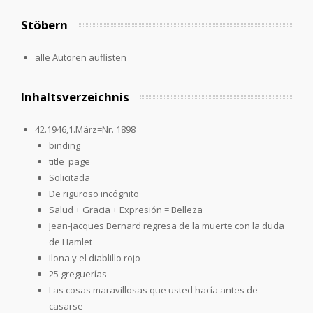
Stöbern
alle Autoren auflisten
Inhaltsverzeichnis
42.1946,1.März=Nr. 1898
binding
title_page
Solicitada
De riguroso incógnito
Salud + Gracia + Expresión = Belleza
Jean-Jacques Bernard regresa de la muerte con la duda
de Hamlet
Ilona y el diablillo rojo
25 greguerías
Las cosas maravillosas que usted hacía antes de
casarse