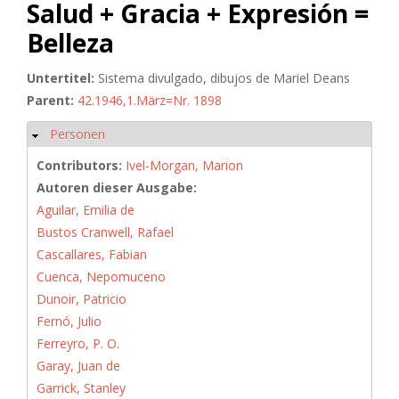
Salud + Gracia + Expresión =
Belleza
Untertitel:
Sistema divulgado, dibujos de Mariel Deans
Parent:
42.1946,1.März=Nr. 1898
Personen
Hide
Contributors:
Ivel-Morgan, Marion
Autoren dieser Ausgabe:
Aguilar, Emilia de
Bustos Cranwell, Rafael
Cascallares, Fabian
Cuenca, Nepomuceno
Dunoir, Patricio
Fernó, Julio
Ferreyro, P. O.
Garay, Juan de
Garrick, Stanley