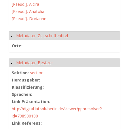
[Pseud.], Alcira
[Pseud.], Anatolia
[Pseud.], Dorianne
Metadaten Zeitschriftentitel
Hide
Orte:
Metadaten Besitzer
Hide
Sektion:
section
Herausgeber:
Klassifizierung:
Sprachen:
Link Präsentation:
http://digital.iai.spk-berlin.de/viewer/ppnresolver?
id=798900180
Link Referenz: