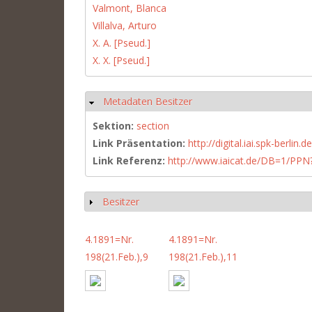
Valmont, Blanca
Villalva, Arturo
X. A. [Pseud.]
X. X. [Pseud.]
Metadaten Besitzer
Hide
Sektion:
section
Link Präsentation:
http://digital.iai.spk-berli
Link Referenz:
http://www.iaicat.de/DB=1/P
Besitzer
Show
4.1891=Nr.
4.1891=Nr.
198(21.Feb.),9
198(21.Feb.),11