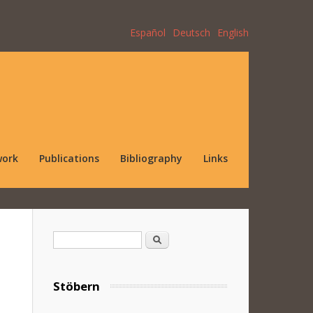
Español
Deutsch
English
work
Publications
Bibliography
Links
Search form
Search
Stöbern