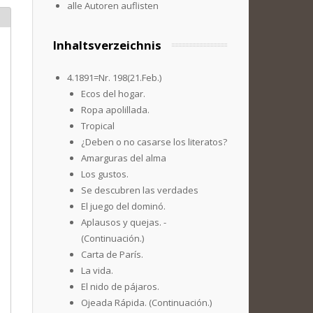
alle Autoren auflisten
Inhaltsverzeichnis
4.1891=Nr. 198(21.Feb.)
Ecos del hogar.
Ropa apolillada.
Tropical
¿Deben o no casarse los literatos?
Amarguras del alma
Los gustos.
Se descubren las verdades
El juego del dominó.
Aplausos y quejas. -
(Continuación.)
Carta de París.
La vida.
El nido de pájaros.
Ojeada Rápida. (Continuación.)