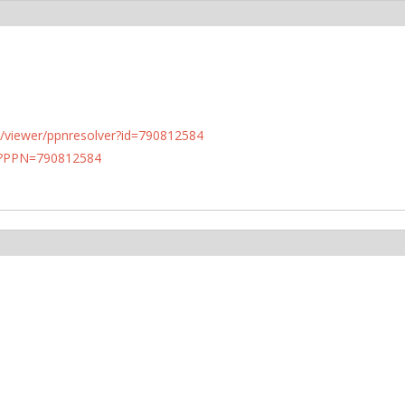
n.de/viewer/ppnresolver?id=790812584
PN?PPN=790812584