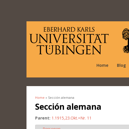
Home
Blog
Home
» Sección alemana
You are here
Sección alemana
Parent:
1.1915,23.Okt.=Nr. 11
Personen
Hide