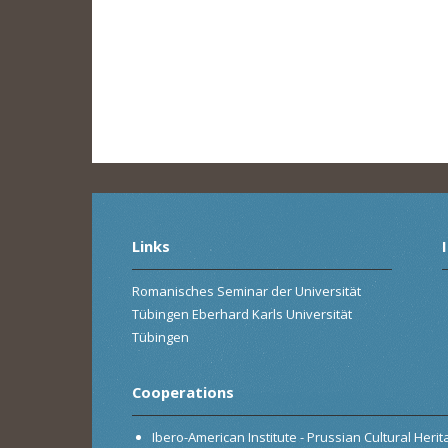
Links
Romanisches Seminar der Universität
Tübingen Eberhard Karls Universität
Tübingen
Cooperations
Ibero-American Institute - Prussian Cultural Heri