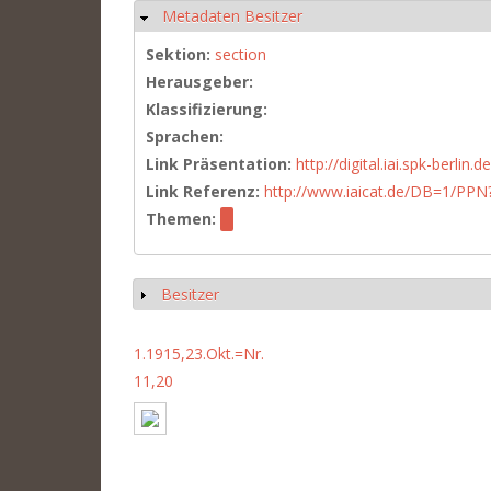
Metadaten Besitzer
Hide
Sektion:
section
Herausgeber:
Klassifizierung:
Sprachen:
Link Präsentation:
http://digital.iai.spk-berli
Link Referenz:
http://www.iaicat.de/DB=1/P
Themen:
Besitzer
Show
1.1915,23.Okt.=Nr.
11,20