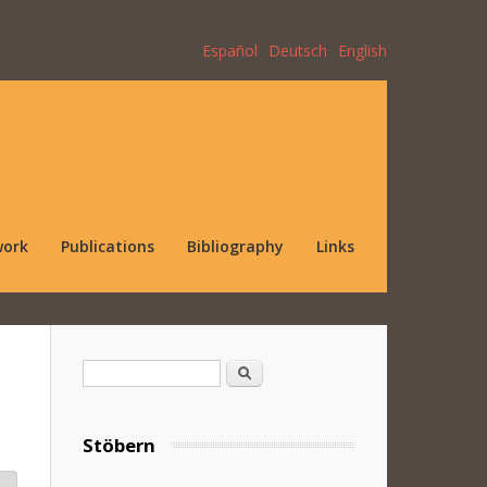
Español
Deutsch
English
work
Publications
Bibliography
Links
Search form
Search
Stöbern