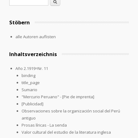
Search form
Search
Stöbern
alle Autoren auflisten
Inhaltsverzeichnis
Año 2.1919=Nr. 11
binding
title_page
Sumario
"Mercurio Peruano" - [Pie de imprenta]
[Publicidad]
Observaciones sobre la organización social del Perú
antiguo
Prosas líricas - La senda
Valor cultural del estudio de la literatura inglesa