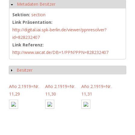
Metadaten Besitzer
Hide
Sektion:
section
Link Präsentation:
http://digital.iai.spk-berlin.de/viewer/ppnresolver?
id=828232407
Link Referenz:
http://www.iaicat.de/DB=1/PPN?PPN=828232407
Besitzer
Show
Año 2.1919=Nr.
Año 2.1919=Nr.
Año 2.1919=Nr.
11,29
11,30
11,31