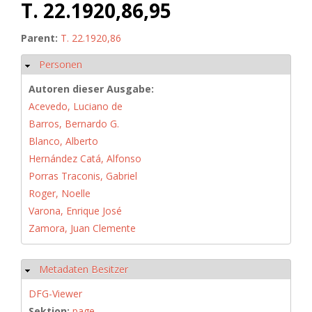
T. 22.1920,86,95
Parent:
T. 22.1920,86
Personen
Hide
Autoren dieser Ausgabe:
Acevedo, Luciano de
Barros, Bernardo G.
Blanco, Alberto
Hernández Catá, Alfonso
Porras Traconis, Gabriel
Roger, Noelle
Varona, Enrique José
Zamora, Juan Clemente
Metadaten Besitzer
Hide
DFG-Viewer
Sektion:
page