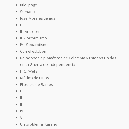
title_page
Sumario
José Morales Lemus
I
II - Anexion
III - Reformismo
IV - Separatismo
Con el eslabón
Relaciones diplomáticas de Colombia y Estados Unidos
en la Guerra de Independencia
H.G. Wells
Médico de niños - II
El teatro de Ramos
I
II
III
IV
V
Un problema litarario