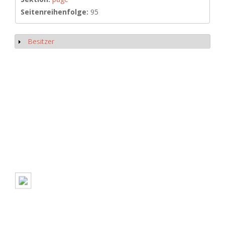
Seitenreihenfolge:
95
Besitzer
Show