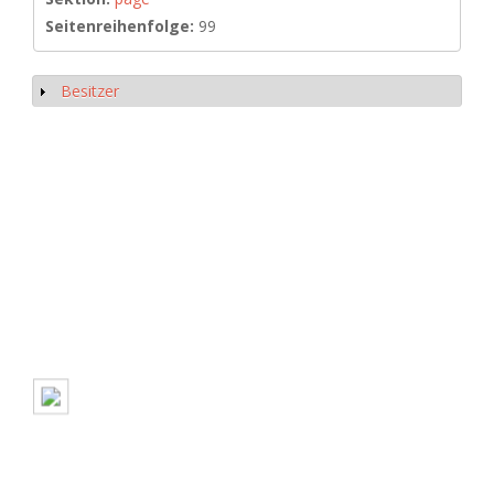
Seitenreihenfolge:
99
Besitzer
Show