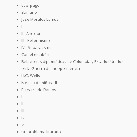
title_page
Sumario
José Morales Lemus
I
II - Anexion
III - Reformismo
IV - Separatismo
Con el eslabón
Relaciones diplomáticas de Colombia y Estados Unidos
en la Guerra de Independencia
H.G. Wells
Médico de niños - II
El teatro de Ramos
I
II
III
IV
V
Un problema litarario