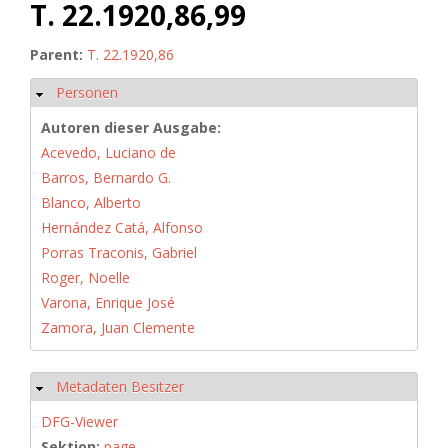
T. 22.1920,86,99
Parent:
T. 22.1920,86
Personen
Hide
Autoren dieser Ausgabe:
Acevedo, Luciano de
Barros, Bernardo G.
Blanco, Alberto
Hernández Catá, Alfonso
Porras Traconis, Gabriel
Roger, Noelle
Varona, Enrique José
Zamora, Juan Clemente
Metadaten Besitzer
Hide
DFG-Viewer
Sektion:
page