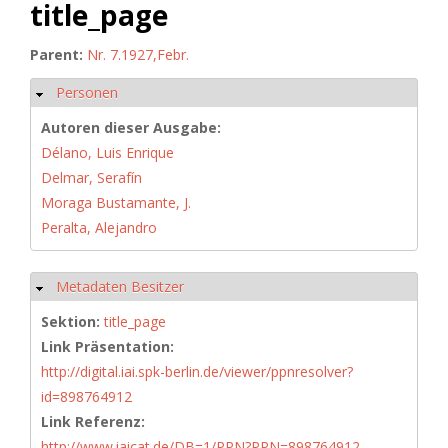
title_page
Parent:
Nr. 7.1927,Febr.
Personen
Hide
Autoren dieser Ausgabe:
Délano, Luis Enrique
Delmar, Serafín
Moraga Bustamante, J.
Peralta, Alejandro
Metadaten Besitzer
Hide
Sektion:
title_page
Link Präsentation:
http://digital.iai.spk-berlin.de/viewer/ppnresolver?
id=898764912
Link Referenz:
http://www.iaicat.de/DB=1/PPN?PPN=898764912