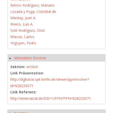
Ibérico Rodríguez, Mariano
Losada y Puga, Cristóbal de
Mackay, Juan A.
Rivero, Luis A.
Solé Rodríguez, Oriol
Wiesse, Carlos
Yrigoyen, Pedro
Metadaten Besitzer
Hide
Sektion:
section
Link Präsentation:
http://digital.iai.spk-berlin.de/viewer/ppnresolver?
id=828233071
Link Referenz:
http://www.iaicat.de/DB=1/PPN?PPN=828233071