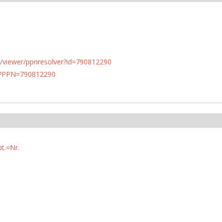
n.de/viewer/ppnresolver?id=790812290
PN?PPN=790812290
t.=Nr.