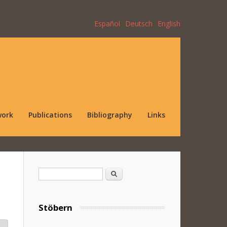
Español
Deutsch
English
work
Publications
Bibliography
Links
Search form
Search
Stöbern