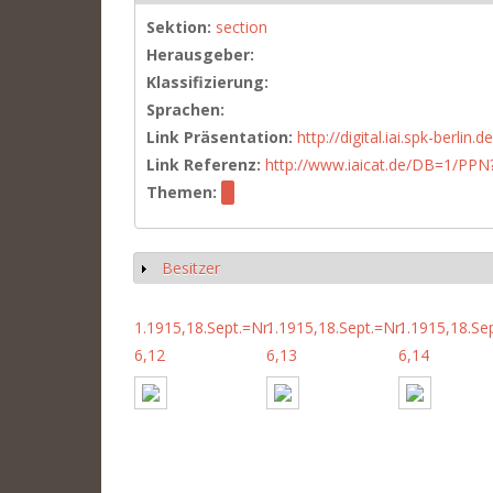
Sektion:
section
Herausgeber:
Klassifizierung:
Sprachen:
Link Präsentation:
http://digital.iai.spk-berli
Link Referenz:
http://www.iaicat.de/DB=1/P
Themen:
Besitzer
Show
1.1915,18.Sept.=Nr.
1.1915,18.Sept.=Nr.
1.1915,18.Sep
6,12
6,13
6,14