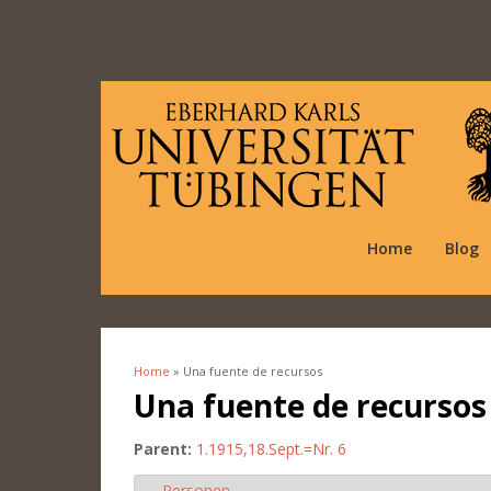
Home
Blog
Home
» Una fuente de recursos
You are here
Una fuente de recursos
Parent:
1.1915,18.Sept.=Nr. 6
Personen
Hide