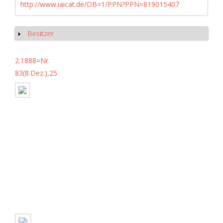
http://www.iaicat.de/DB=1/PPN?PPN=819015407
Besitzer
Show
2.1888=Nr.
83(8.Dez.),25