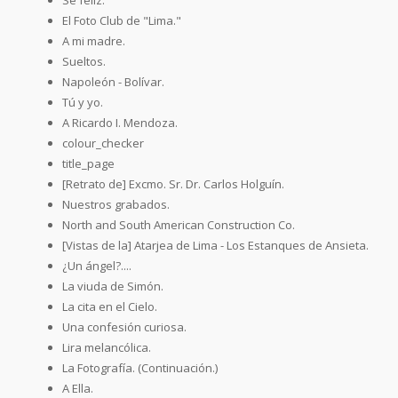
El Foto Club de "Lima."
A mi madre.
Sueltos.
Napoleón - Bolívar.
Tú y yo.
A Ricardo I. Mendoza.
colour_checker
title_page
[Retrato de] Excmo. Sr. Dr. Carlos Holguín.
Nuestros grabados.
North and South American Construction Co.
[Vistas de la] Atarjea de Lima - Los Estanques de Ansieta.
¿Un ángel?....
La viuda de Simón.
La cita en el Cielo.
Una confesión curiosa.
Lira melancólica.
La Fotografía. (Continuación.)
A Ella.