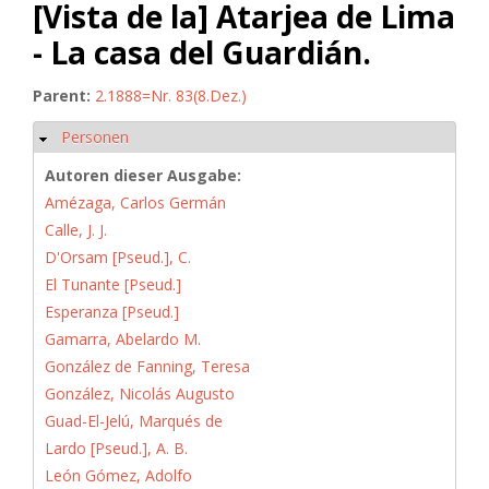
[Vista de la] Atarjea de Lima
- La casa del Guardián.
Parent:
2.1888=Nr. 83(8.Dez.)
Personen
Hide
Autoren dieser Ausgabe:
Amézaga, Carlos Germán
Calle, J. J.
D'Orsam [Pseud.], C.
El Tunante [Pseud.]
Esperanza [Pseud.]
Gamarra, Abelardo M.
González de Fanning, Teresa
González, Nicolás Augusto
Guad-El-Jelú, Marqués de
Lardo [Pseud.], A. B.
León Gómez, Adolfo