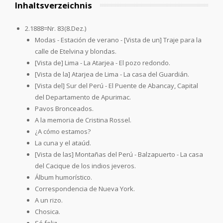
Inhaltsverzeichnis
2.1888=Nr. 83(8.Dez.)
Modas - Estación de verano - [Vista de un] Traje para la
calle de Etelvina y blondas.
[Vista de] Lima - La Atarjea - El pozo redondo.
[Vista de la] Atarjea de Lima - La casa del Guardián.
[Vista del] Sur del Perú - El Puente de Abancay, Capital
del Departamento de Apurimac.
Pavos Bronceados.
A la memoria de Cristina Rossel.
¿A cómo estamos?
La cuna y el ataúd.
[Vista de las] Montañas del Perú - Balzapuerto - La casa
del Cacique de los indios jeveros.
Álbum humorístico.
Correspondencia de Nueva York.
A un rizo.
Chosica.
Sé feliz.