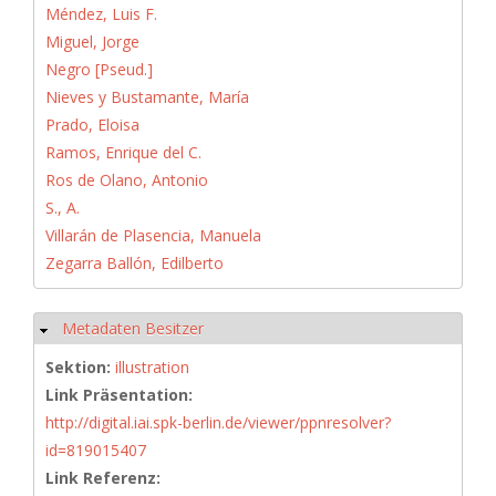
Méndez, Luis F.
Miguel, Jorge
Negro [Pseud.]
Nieves y Bustamante, María
Prado, Eloisa
Ramos, Enrique del C.
Ros de Olano, Antonio
S., A.
Villarán de Plasencia, Manuela
Zegarra Ballón, Edilberto
Metadaten Besitzer
Hide
Sektion:
illustration
Link Präsentation:
http://digital.iai.spk-berlin.de/viewer/ppnresolver?
id=819015407
Link Referenz: