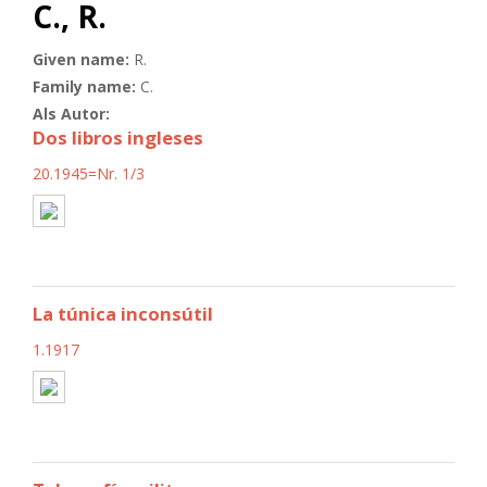
C., R.
Given name:
R.
Family name:
C.
Als Autor:
Dos libros ingleses
20.1945=Nr. 1/3
La túnica inconsútil
1.1917