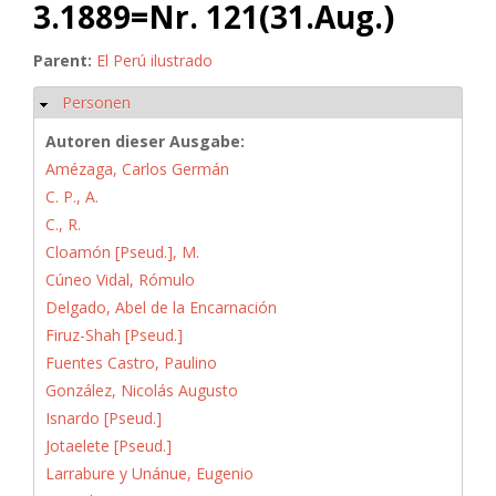
3.1889=Nr. 121(31.Aug.)
Parent:
El Perú ilustrado
Personen
Hide
Autoren dieser Ausgabe:
Amézaga, Carlos Germán
C. P., A.
C., R.
Cloamón [Pseud.], M.
Cúneo Vidal, Rómulo
Delgado, Abel de la Encarnación
Firuz-Shah [Pseud.]
Fuentes Castro, Paulino
González, Nicolás Augusto
Isnardo [Pseud.]
Jotaelete [Pseud.]
Larrabure y Unánue, Eugenio