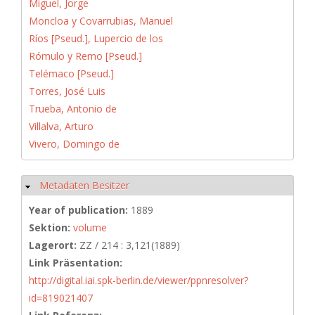
Miguel, Jorge
Moncloa y Covarrubias, Manuel
Ríos [Pseud.], Lupercio de los
Rómulo y Remo [Pseud.]
Telémaco [Pseud.]
Torres, José Luis
Trueba, Antonio de
Villalva, Arturo
Vivero, Domingo de
Metadaten Besitzer
Hide
Year of publication:
1889
Sektion:
volume
Lagerort:
ZZ / 214 : 3,121(1889)
Link Präsentation:
http://digital.iai.spk-berlin.de/viewer/ppnresolver?
id=819021407