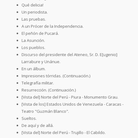
Qué delicia!
Un periodista.
Las pruebas.
A un Prócer de la Independencia.
El peñón de Pucará.
La Asunción.
Los pueblos.
Discurso del presidente del Ateneo, Sr. D. E[ugenio]
Larrabure y Unánue.
En un álbum.
Impresiones tórridas. (Continuación.)
Telegrafía militar.
Resurrección. (Continuación.)
[Vista del] Norte del Perú - Piura - Monumento Grau.
[Vista de los] Estados Unidos de Venezuela - Caracas -
Teatro "Guzmán Blanco".
Sueltos.
De aquí y de allá.
[Vista del] Norte del Perú - Trujillo - El Cabildo.