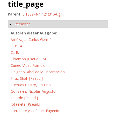
title_page
Parent:
3.1889=Nr. 121(31.Aug.)
Personen
Hide
Autoren dieser Ausgabe:
Amézaga, Carlos Germán
C. P., A.
C., R.
Cloamón [Pseud.], M.
Cúneo Vidal, Rómulo
Delgado, Abel de la Encarnación
Firuz-Shah [Pseud.]
Fuentes Castro, Paulino
González, Nicolás Augusto
Isnardo [Pseud.]
Jotaelete [Pseud.]
Larrabure y Unánue, Eugenio