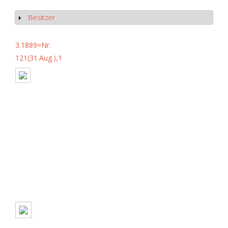
Besitzer
Show
3.1889=Nr.
121(31.Aug.),1