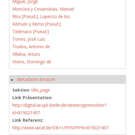
Miguel, Jorge
Moncloa y Covarrubias, Manuel
Ríos [Pseud.], Lupercio de los
Rómulo y Remo [Pseud.]
Telémaco [Pseud.]
Torres, José Luis
Trueba, Antonio de
Villalva, Arturo
Vivero, Domingo de
Metadaten Besitzer
Hide
Sektion:
title_page
Link Präsentation:
http://digital.iai.spk-berlin.de/viewer/ppnresolver?
id=819021407
Link Referenz:
http://www.iaicat.de/DB=1/PPN?PPN=819021407