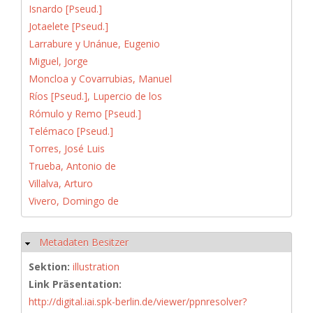
Isnardo [Pseud.]
Jotaelete [Pseud.]
Larrabure y Unánue, Eugenio
Miguel, Jorge
Moncloa y Covarrubias, Manuel
Ríos [Pseud.], Lupercio de los
Rómulo y Remo [Pseud.]
Telémaco [Pseud.]
Torres, José Luis
Trueba, Antonio de
Villalva, Arturo
Vivero, Domingo de
Metadaten Besitzer
Hide
Sektion:
illustration
Link Präsentation:
http://digital.iai.spk-berlin.de/viewer/ppnresolver?