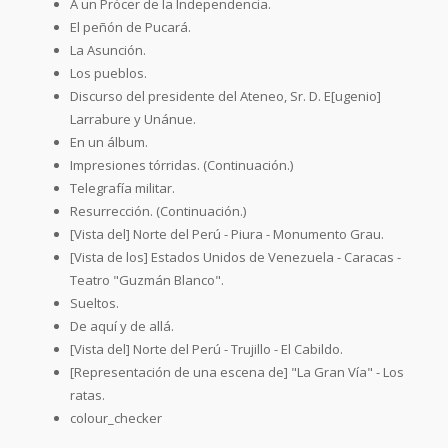
A un Prócer de la Independencia.
El peñón de Pucará.
La Asunción.
Los pueblos.
Discurso del presidente del Ateneo, Sr. D. E[ugenio]
Larrabure y Unánue.
En un álbum.
Impresiones tórridas. (Continuación.)
Telegrafía militar.
Resurrección. (Continuación.)
[Vista del] Norte del Perú - Piura - Monumento Grau.
[Vista de los] Estados Unidos de Venezuela - Caracas -
Teatro "Guzmán Blanco".
Sueltos.
De aquí y de allá.
[Vista del] Norte del Perú - Trujillo - El Cabildo.
[Representación de una escena de] "La Gran Vía" - Los
ratas.
colour_checker