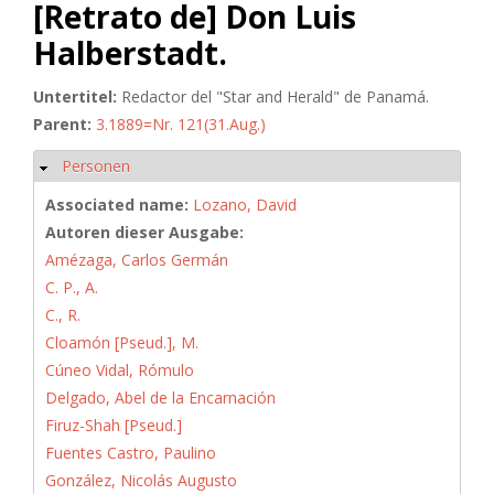
[Retrato de] Don Luis
Halberstadt.
Untertitel:
Redactor del "Star and Herald" de Panamá.
Parent:
3.1889=Nr. 121(31.Aug.)
Personen
Hide
Associated name:
Lozano, David
Autoren dieser Ausgabe:
Amézaga, Carlos Germán
C. P., A.
C., R.
Cloamón [Pseud.], M.
Cúneo Vidal, Rómulo
Delgado, Abel de la Encarnación
Firuz-Shah [Pseud.]
Fuentes Castro, Paulino
González, Nicolás Augusto