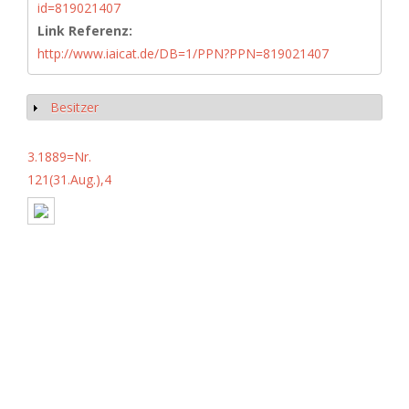
id=819021407
Link Referenz:
http://www.iaicat.de/DB=1/PPN?PPN=819021407
Besitzer
Show
3.1889=Nr.
121(31.Aug.),4