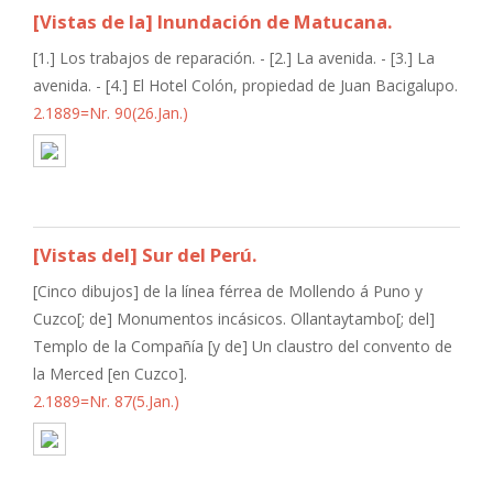
[Vistas de la] Inundación de Matucana.
[1.] Los trabajos de reparación. - [2.] La avenida. - [3.] La
avenida. - [4.] El Hotel Colón, propiedad de Juan Bacigalupo.
2.1889=Nr. 90(26.Jan.)
[Vistas del] Sur del Perú.
[Cinco dibujos] de la línea férrea de Mollendo á Puno y
Cuzco[; de] Monumentos incásicos. Ollantaytambo[; del]
Templo de la Compañía [y de] Un claustro del convento de
la Merced [en Cuzco].
2.1889=Nr. 87(5.Jan.)