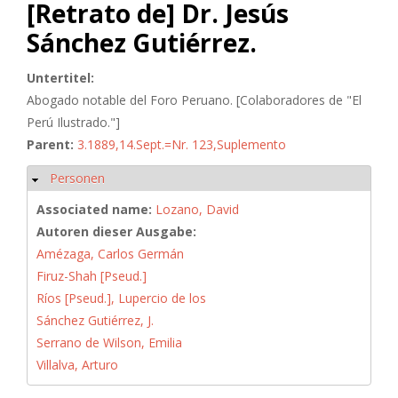
[Retrato de] Dr. Jesús
Sánchez Gutiérrez.
Untertitel:
Abogado notable del Foro Peruano. [Colaboradores de "El
Perú Ilustrado."]
Parent:
3.1889,14.Sept.=Nr. 123,Suplemento
Personen
Hide
Associated name:
Lozano, David
Autoren dieser Ausgabe:
Amézaga, Carlos Germán
Firuz-Shah [Pseud.]
Ríos [Pseud.], Lupercio de los
Sánchez Gutiérrez, J.
Serrano de Wilson, Emilia
Villalva, Arturo