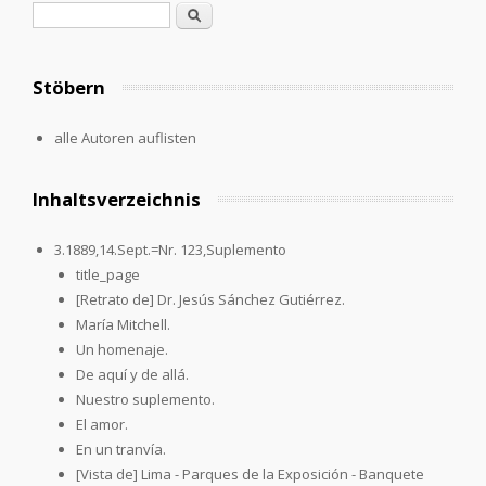
Search form
Search
Stöbern
alle Autoren auflisten
Inhaltsverzeichnis
3.1889,14.Sept.=Nr. 123,Suplemento
title_page
[Retrato de] Dr. Jesús Sánchez Gutiérrez.
María Mitchell.
Un homenaje.
De aquí y de allá.
Nuestro suplemento.
El amor.
En un tranvía.
[Vista de] Lima - Parques de la Exposición - Banquete