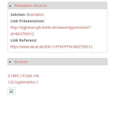
Metadaten Besitzer
Hide
Sektion:
illustration
Link Präsentation:
http://digital.iai.spk-berlin.de/viewer/ppnresolver?
id=883758512
Link Referenz:
http://www.iaicat.de/DB=1/PPN?PPN=883758512
Besitzer
Show
3.1889,14.Sept.=Nr.
123,Suplemento,1