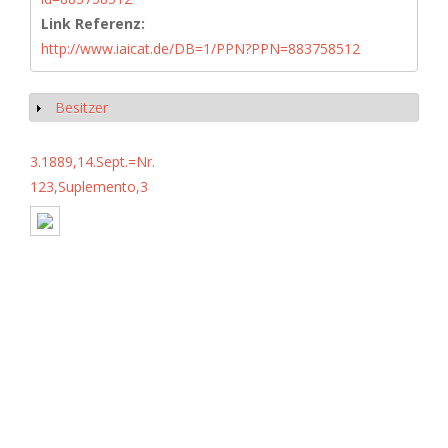
Link Referenz:
http://www.iaicat.de/DB=1/PPN?PPN=883758512
Besitzer
Show
3.1889,14.Sept.=Nr.
123,Suplemento,3