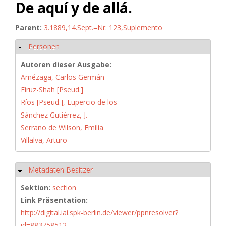
De aquí y de allá.
Parent:
3.1889,14.Sept.=Nr. 123,Suplemento
Personen
Hide
Autoren dieser Ausgabe:
Amézaga, Carlos Germán
Firuz-Shah [Pseud.]
Ríos [Pseud.], Lupercio de los
Sánchez Gutiérrez, J.
Serrano de Wilson, Emilia
Villalva, Arturo
Metadaten Besitzer
Hide
Sektion:
section
Link Präsentation:
http://digital.iai.spk-berlin.de/viewer/ppnresolver?
id=883758512