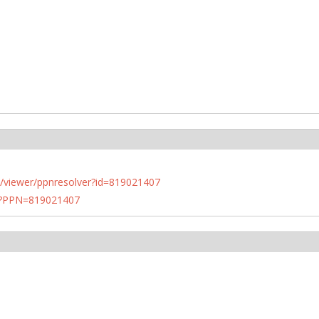
n.de/viewer/ppnresolver?id=819021407
PN?PPN=819021407