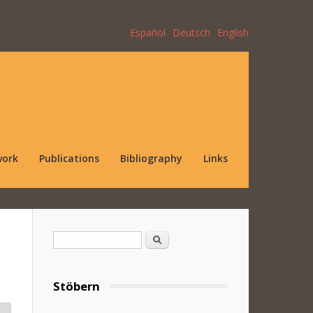
Español
Deutsch
English
work
Publications
Bibliography
Links
Search form
Search
Stöbern