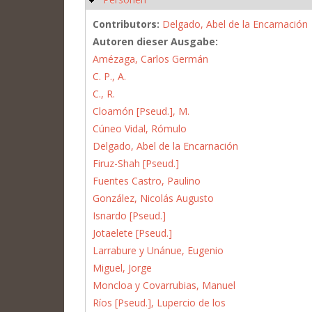
Contributors:
Delgado, Abel de la Encarnación
Autoren dieser Ausgabe:
Amézaga, Carlos Germán
C. P., A.
C., R.
Cloamón [Pseud.], M.
Cúneo Vidal, Rómulo
Delgado, Abel de la Encarnación
Firuz-Shah [Pseud.]
Fuentes Castro, Paulino
González, Nicolás Augusto
Isnardo [Pseud.]
Jotaelete [Pseud.]
Larrabure y Unánue, Eugenio
Miguel, Jorge
Moncloa y Covarrubias, Manuel
Ríos [Pseud.], Lupercio de los