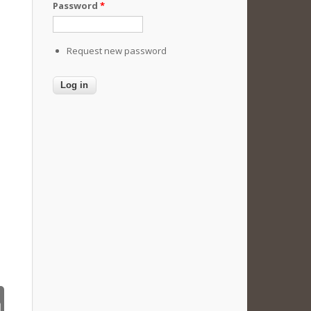
Password
*
Request new password