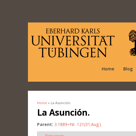
Home
Blog
Home
» La Asunción.
You are here
La Asunción.
Parent:
3.1889=Nr. 121(31.Aug.)
Personen
Hide