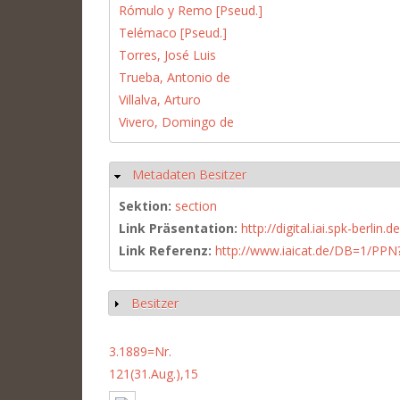
Rómulo y Remo [Pseud.]
Telémaco [Pseud.]
Torres, José Luis
Trueba, Antonio de
Villalva, Arturo
Vivero, Domingo de
Metadaten Besitzer
Hide
Sektion:
section
Link Präsentation:
http://digital.iai.spk-berli
Link Referenz:
http://www.iaicat.de/DB=1/P
Besitzer
Show
3.1889=Nr.
121(31.Aug.),15