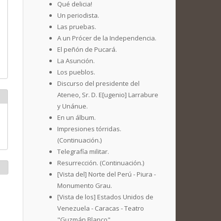
Qué delicia!
Un periodista.
Las pruebas.
A un Prócer de la Independencia.
El peñón de Pucará.
La Asunción.
Los pueblos.
Discurso del presidente del
Ateneo, Sr. D. E[ugenio] Larrabure
y Unánue.
En un álbum.
Impresiones tórridas.
(Continuación.)
Telegrafía militar.
Resurrección. (Continuación.)
[Vista del] Norte del Perú - Piura -
Monumento Grau.
[Vista de los] Estados Unidos de
Venezuela - Caracas - Teatro
"Guzmán Blanco".