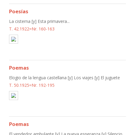
Poesías
La cisterna [y] Esta primavera...
T. 42.1922=Nr. 160-163
Poemas
Elogio de la lengua castellana [y] Los viajes [y] El juguete
T. 50.1925=Nr. 192-195
Poemas
El vendedor ambulante [y] La nueva esperanza [y] Silencio