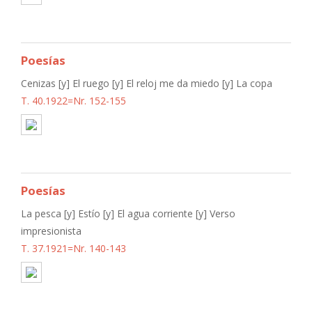
Poesías
Cenizas [y] El ruego [y] El reloj me da miedo [y] La copa
T. 40.1922=Nr. 152-155
Poesías
La pesca [y] Estío [y] El agua corriente [y] Verso
impresionista
T. 37.1921=Nr. 140-143