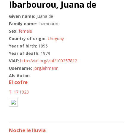
Ibarbourou, Juana de
Given name:
Juana de
Family name:
Ibarbourou
Sex:
female
Country of origin:
Uruguay
Year of birth:
1895
Year of death:
1979
VIAF:
http://viaf.org/viaf/100257812
Username:
jörg.lehmann
Als Autor:
El cofre
T. 17.1923
Noche le lluvia