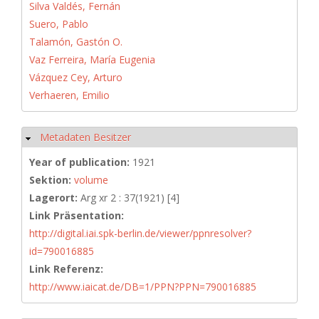
Silva Valdés, Fernán
Suero, Pablo
Talamón, Gastón O.
Vaz Ferreira, María Eugenia
Vázquez Cey, Arturo
Verhaeren, Emilio
Metadaten Besitzer
Hide
Year of publication:
1921
Sektion:
volume
Lagerort:
Arg xr 2 : 37(1921) [4]
Link Präsentation:
http://digital.iai.spk-berlin.de/viewer/ppnresolver?
id=790016885
Link Referenz:
http://www.iaicat.de/DB=1/PPN?PPN=790016885