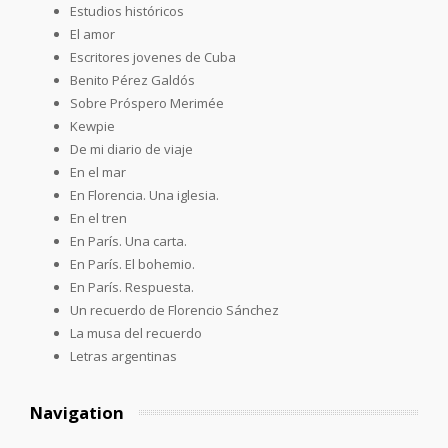
Estudios históricos
El amor
Escritores jovenes de Cuba
Benito Pérez Galdós
Sobre Próspero Merimée
Kewpie
De mi diario de viaje
En el mar
En Florencia. Una iglesia.
En el tren
En París. Una carta.
En París. El bohemio.
En París. Respuesta.
Un recuerdo de Florencio Sánchez
La musa del recuerdo
Letras argentinas
Navigation