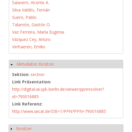
Salaverri, Vicente A.
Silva Valdés, Fernán
Suero, Pablo
Talamón, Gastón O.
Vaz Ferreira, María Eugenia
Vázquez Cey, Arturo
Verhaeren, Emilio
Metadaten Besitzer
Hide
Sektion:
section
Link Präsentation:
http://digital.iai.spk-berlin.de/viewer/ppnresolver?
id=790016885
Link Referenz:
http://www.iaicat.de/DB=1/PPN?PPN=790016885
Besitzer
Show