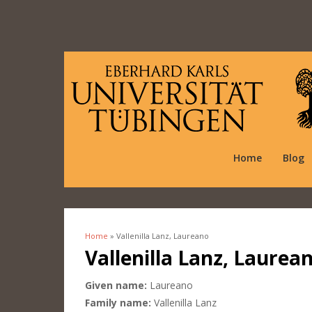
Home
Blog
Home
» Vallenilla Lanz, Laureano
You are here
Vallenilla Lanz, Laurea
Given name:
Laureano
Family name:
Vallenilla Lanz