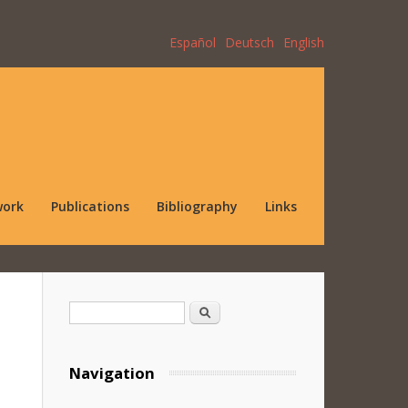
Español
Deutsch
English
work
Publications
Bibliography
Links
Search form
Search
Navigation