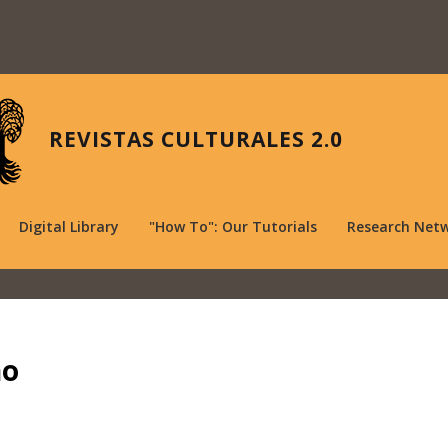
REVISTAS CULTURALES 2.0
Digital Library
"How To": Our Tutorials
Research Net
no