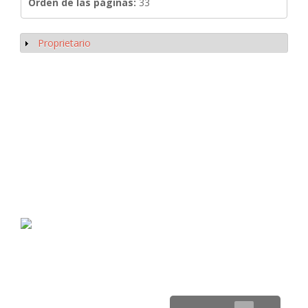
Orden de las páginas:
33
Proprietario
Mostrar