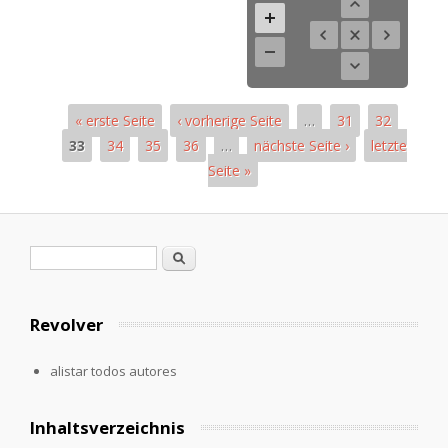
« erste Seite
‹ vorherige Seite
…
31
32
33
34
35
36
…
nächste Seite ›
letzte
Seite »
Páginas
Formulario de búsqueda
Buscar
Revolver
alistar todos autores
Inhaltsverzeichnis