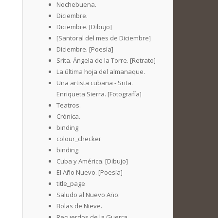
Nochebuena.
Diciembre.
Diciembre. [Dibujo]
[Santoral del mes de Diciembre]
Diciembre. [Poesía]
Srita. Ángela de la Torre. [Retrato]
La última hoja del almanaque.
Una artista cubana - Srita.
Enriqueta Sierra. [Fotografía]
Teatros.
Crónica.
binding
colour_checker
binding
Cuba y América. [Dibujo]
El Año Nuevo. [Poesía]
title_page
Saludo al Nuevo Año.
Bolas de Nieve.
Recuerdos de la Guerra.