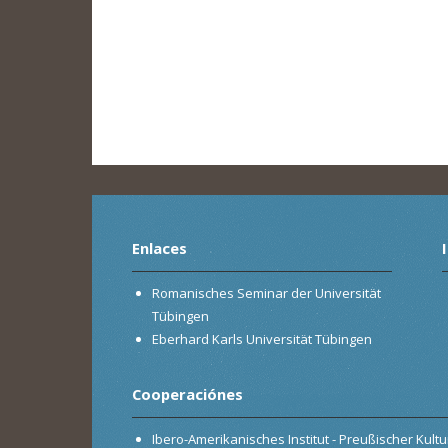
Enlaces
Romanisches Seminar der Universität
Tübingen
Eberhard Karls Universität Tübingen
Cooperaciónes
Ibero-Amerikanisches Institut - Preußischer Kultur