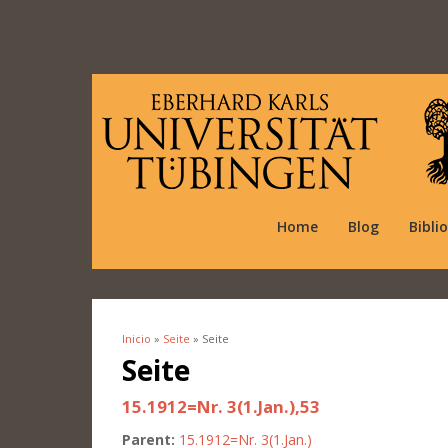
Home
Blog
Bibli
Inicio
»
Seite
» Seite
Se encuentra usted aquí
Seite
15.1912=Nr. 3(1.Jan.),53
Parent:
15.1912=Nr. 3(1.Jan.)