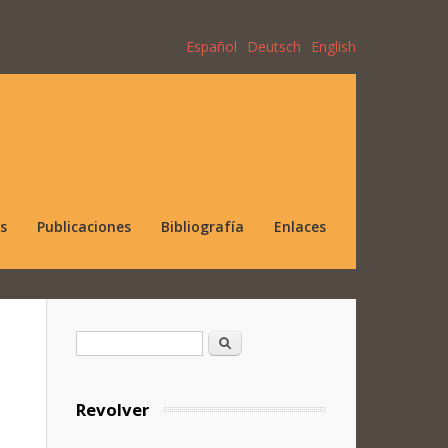
Español
Deutsch
English
s
Publicaciones
Bibliografía
Enlaces
Formulario de búsqueda
Buscar
Revolver