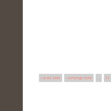
« erste Seite
‹ vorherige Seite
…
51
Páginas