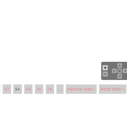
52
53
54
55
56
…
nächste Seite ›
letzte Seite »